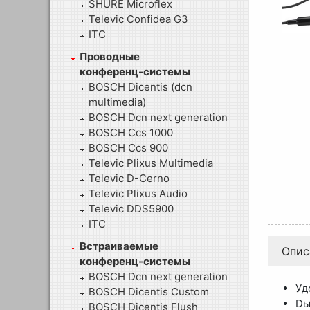
SHURE Microflex
Televic Confidea G3
ITC
Проводные
конференц-системы
BOSCH Dicentis (dcn
multimedia)
BOSCH Dcn next generation
BOSCH Ccs 1000
BOSCH Ccs 900
Televic Plixus Multimedia
Televic D-Cerno
Televic Plixus Audio
Televic DDS5900
ITC
Встраиваемые
Опис
конференц-системы
BOSCH Dcn next generation
Уд
BOSCH Dicentis Custom
Dы
BOSCH Dicentis Flush