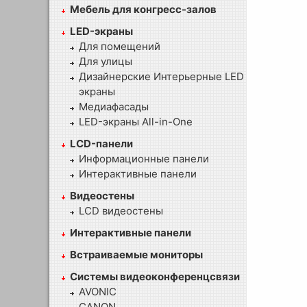
Мебель для конгресс-залов
LED-экраны
Для помещений
Для улицы
Дизайнерские Интерьерные LED
экраны
Медиафасады
LED-экраны All-in-One
LCD-панели
Информационные панели
Интерактивные панели
Видеостены
LCD видеостены
Интерактивные панели
Встраиваемые мониторы
Системы видеоконференцсвязи
AVONIC
CANON