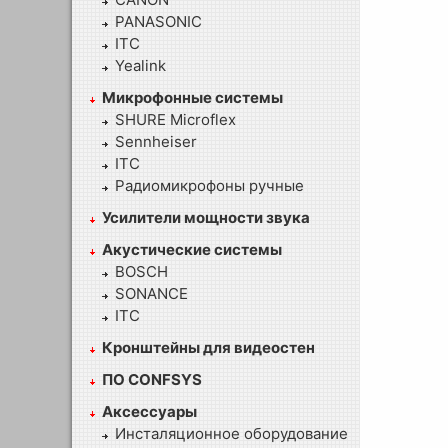
PANASONIC
ITC
Yealink
Микрофонные системы
SHURE Microflex
Sennheiser
ITC
Радиомикрофоны ручные
Усилители мощности звука
Акустические системы
BOSCH
SONANCE
ITC
Кронштейны для видеостен
ПО CONFSYS
Аксессуары
Инсталяционное оборудование