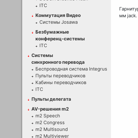
ITC
Гарниту
Коммутация Видео
мм jack
Системы Josawa
Безбумажные
конференц-системы
ITC
Системы
синхронного перевода
Беспроводная система Integrus
Пульты переводчиков
Кабины переводчиков
ITC
Пульты делегата
AV-решения m2
m2 Speech
m2 Congress
m2 Multisound
m2 Multiviewer