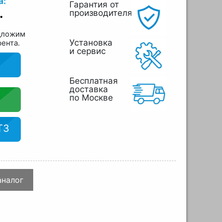
а:
Гарантия от
.
производителя
дложим
Установка
рента.
и сервис
Бесплатная
доставка
по Москве
ТЗ
аналог