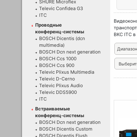
SHURE Microflex
Televic Confidea G3
ITC
Видеокон
Проводные
транспорт
конференц-системы
ВКС ITC в
BOSCH Dicentis (dcn
multimedia)
Диапазон
BOSCH Dcn next generation
BOSCH Ccs 1000
BOSCH Ccs 900
Televic Plixus Multimedia
Televic D-Cerno
Televic Plixus Audio
Televic DDS5900
ITC
Встраиваемые
конференц-системы
BOSCH Dcn next generation
BOSCH Dicentis Custom
BOSCH Dicentis Flush