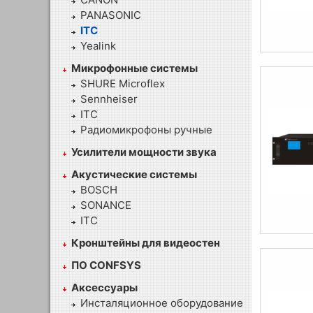
PANASONIC
ITC
Yealink
Микрофонные системы
SHURE Microflex
Sennheiser
ITC
Радиомикрофоны ручные
Усилители мощности звука
Акустические системы
BOSCH
SONANCE
ITC
Кронштейны для видеостен
ПО CONFSYS
Аксессуары
Инсталяционное оборудование