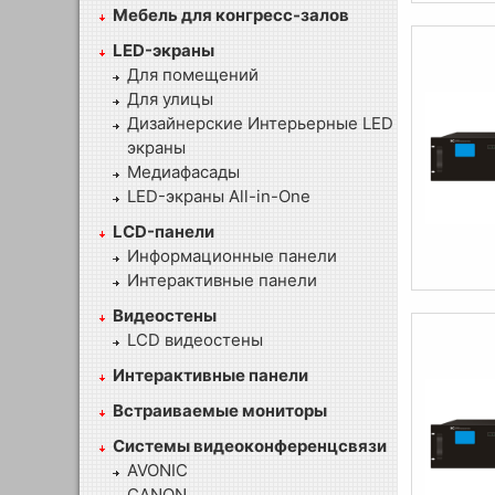
Мебель для конгресс-залов
LED-экраны
Для помещений
Для улицы
Дизайнерские Интерьерные LED
экраны
Медиафасады
LED-экраны All-in-One
LCD-панели
Информационные панели
Интерактивные панели
Видеостены
LCD видеостены
Интерактивные панели
Встраиваемые мониторы
Системы видеоконференцсвязи
AVONIC
CANON