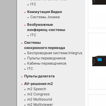
ITC
Коммутация Видео
Системы Josawa
Безбумажные
конференц-системы
ITC
Системы
синхронного перевода
Беспроводная система Integrus
Пульты переводчиков
Кабины переводчиков
ITC
Пульты делегата
AV-решения m2
m2 Speech
m2 Congress
m2 Multisound
m2 Multiviewer