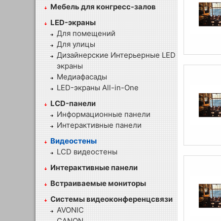
Мебель для конгресс-залов
LED-экраны
Для помещений
Для улицы
Дизайнерские Интерьерные LED
экраны
Медиафасады
LED-экраны All-in-One
LCD-панели
Информационные панели
Интерактивные панели
Видеостены
LCD видеостены
Интерактивные панели
Встраиваемые мониторы
Системы видеоконференцсвязи
AVONIC
CANON