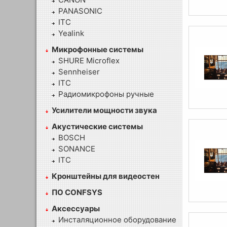
PANASONIC
ITC
Yealink
Микрофонные системы
SHURE Microflex
Sennheiser
ITC
Радиомикрофоны ручные
Усилители мощности звука
Акустические системы
BOSCH
SONANCE
ITC
Кронштейны для видеостен
ПО CONFSYS
Аксессуары
Инсталяционное оборудование