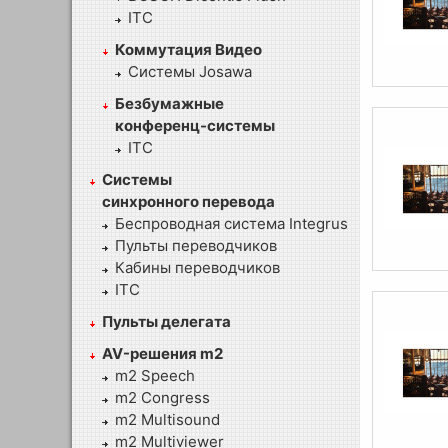
ITC
Коммутация Видео
Системы Josawa
Безбумажные
конференц-системы
ITC
Системы
синхронного перевода
Беспроводная система Integrus
Пульты переводчиков
Кабины переводчиков
ITC
Пульты делегата
AV-решения m2
m2 Speech
m2 Congress
m2 Multisound
m2 Multiviewer