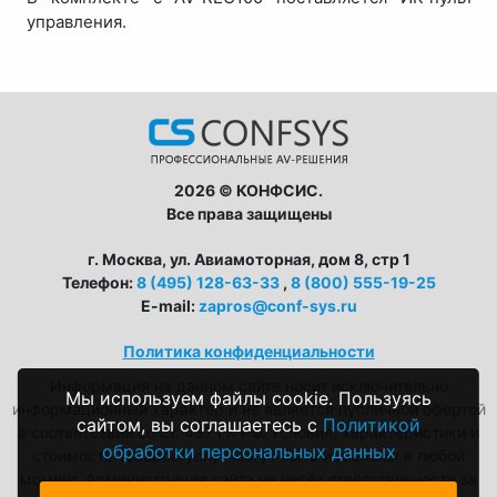
управления.
2026 © КОНФСИС.
Все права защищены
г. Москва, ул. Авиамоторная, дом 8, стр 1
Телефон:
8 (495) 128-63-33
,
8 (800) 555-19-25
E-mail:
zapros@conf-sys.ru
Политика конфиденциальности
Информация на данном сайте носит исключительно
Мы используем файлы cookie. Пользуясь
информационный характер и не является публичной офертой
сайтом, вы соглашаетесь с
Политикой
в соответствии со ст. 437 ГК РФ. Условия, характеристики и
обработки персональных данных
стоимость товаров/услуг могут быть изменены в любой
момент. Администрация сайта не несёт ответственности за