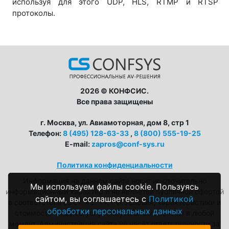
используя для этого UDP, HLS, RTMP и RTSP
протоколы.
2026 © КОНФСИС.
Все права защищены
г. Москва, ул. Авиамоторная, дом 8, стр 1
Телефон:
8 (495) 128-63-33
,
8 (800) 555-19-25
E-mail:
zapros@conf-sys.ru
Политика конфиденциальности
Информация на данном сайте носит исключительно
Мы используем файлы cookie. Пользуясь
информационный характер и не является публичной офертой
сайтом, вы соглашаетесь с
Политикой
в соответствии со ст. 437 ГК РФ. Условия, характеристики и
обработки персональных данных
стоимость товаров/услуг могут быть изменены в любой
момент. Администрация сайта не несёт ответственности за