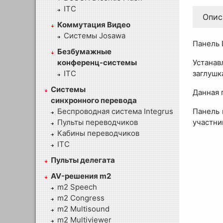
ITC
Опис
Коммутация Видео
Системы Josawa
Панель 
Безбумажные
конференц-системы
Устанав
ITC
заглушк
Системы
Данная 
синхронного перевода
Беспроводная система Integrus
Панель 
Пульты переводчиков
участни
Кабины переводчиков
ITC
Пульты делегата
AV-решения m2
m2 Speech
m2 Congress
m2 Multisound
m2 Multiviewer