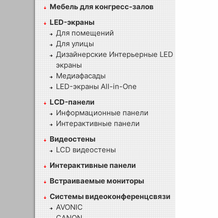
Мебель для конгресс-залов
LED-экраны
Для помещений
Для улицы
Дизайнерские Интерьерные LED
экраны
Медиафасады
LED-экраны All-in-One
LCD-панели
Информационные панели
Интерактивные панели
Видеостены
LCD видеостены
Интерактивные панели
Встраиваемые мониторы
Системы видеоконференцсвязи
AVONIC
CANON