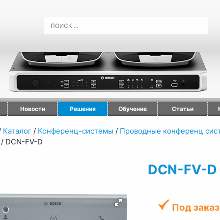
Новости
Решения
Обучение
Статьи
/
Каталог
/
Конференц-системы
/
Проводные конференц сис
/
DCN-FV-D
DCN-FV-D
Под заказ