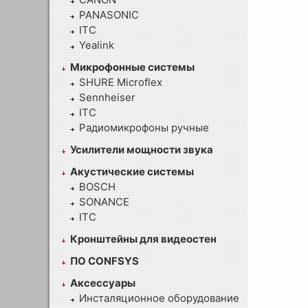
PANASONIC
ITC
Yealink
Микрофонные системы
SHURE Microflex
Sennheiser
ITC
Радиомикрофоны ручные
Усилители мощности звука
Акустические системы
BOSCH
SONANCE
ITC
Кронштейны для видеостен
ПО CONFSYS
Аксессуары
Инсталяционное оборудование