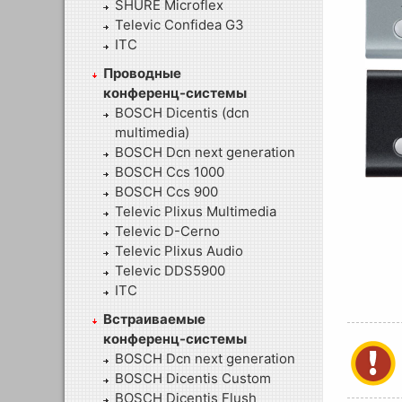
SHURE Microflex
Televic Confidea G3
ITC
Проводные
конференц-системы
BOSCH Dicentis (dcn
multimedia)
BOSCH Dcn next generation
BOSCH Ccs 1000
BOSCH Ccs 900
Televic Plixus Multimedia
Televic D-Cerno
Televic Plixus Audio
Televic DDS5900
ITC
Встраиваемые
конференц-системы
BOSCH Dcn next generation
BOSCH Dicentis Custom
BOSCH Dicentis Flush