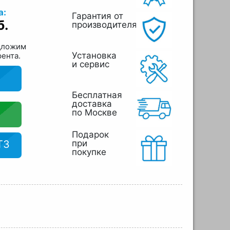
а:
Гарантия от
б.
производителя
дложим
Установка
рента.
и сервис
Бесплатная
доставка
по Москве
Подарок
ТЗ
при
покупке