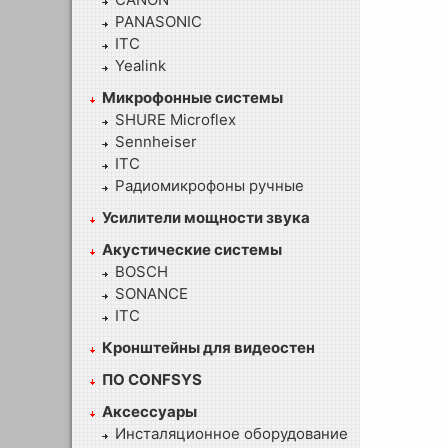
PANASONIC
ITC
Yealink
Микрофонные системы
SHURE Microflex
Sennheiser
ITC
Радиомикрофоны ручные
Усилители мощности звука
Акустические системы
BOSCH
SONANCE
ITC
Кронштейны для видеостен
ПО CONFSYS
Аксессуары
Инсталяционное оборудование