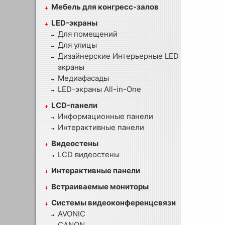
Мебель для конгресс-залов
LED-экраны
Для помещений
Для улицы
Дизайнерские Интерьерные LED
экраны
Медиафасады
LED-экраны All-in-One
LCD-панели
Информационные панели
Интерактивные панели
Видеостены
LCD видеостены
Интерактивные панели
Встраиваемые мониторы
Системы видеоконференцсвязи
AVONIC
CANON