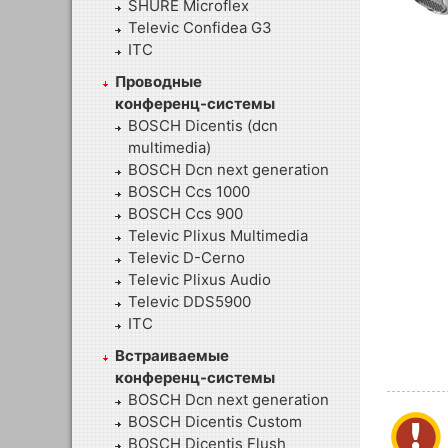
SHURE Microflex
Televic Confidea G3
ITC
Проводные
конференц-системы
BOSCH Dicentis (dcn
multimedia)
BOSCH Dcn next generation
BOSCH Ccs 1000
BOSCH Ccs 900
Televic Plixus Multimedia
Televic D-Cerno
Televic Plixus Audio
Televic DDS5900
ITC
Встраиваемые
конференц-системы
BOSCH Dcn next generation
BOSCH Dicentis Custom
BOSCH Dicentis Flush