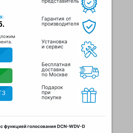
представитель
а:
Гарантия от
б.
производителя
дложим
Установка
рента.
и сервис
Бесплатная
доставка
по Москве
Подарок
ТЗ
при
покупке
а с функцией голосования DCN-WDV-D