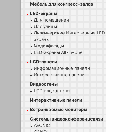
Мебель для конгресс-залов
LED-экраны
Для помещений
Для улицы
Дизайнерские Интерьерные LED
экраны
Медиафасады
LED-экраны All-in-One
LCD-панели
Информационные панели
Интерактивные панели
Видеостены
LCD видеостены
Интерактивные панели
Встраиваемые мониторы
Системы видеоконференцсвязи
AVONIC
CANON