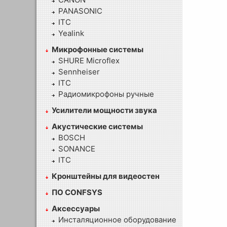
PANASONIC
ITC
Yealink
Микрофонные системы
SHURE Microflex
Sennheiser
ITC
Радиомикрофоны ручные
Усилители мощности звука
Акустические системы
BOSCH
SONANCE
ITC
Кронштейны для видеостен
ПО CONFSYS
Аксессуары
Инсталяционное оборудование