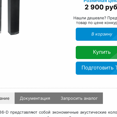
Розничная цен
2 900 руб
Нашли дешевле? Пре
товар по цене конку
В корзину
Купить
Подготовить 
ание
Документация
Запросить аналог
6-D представляют собой экономичные акустические кол