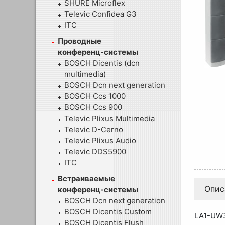
SHURE Microflex
Televic Confidea G3
ITC
Проводные
конференц-системы
BOSCH Dicentis (dcn
multimedia)
BOSCH Dcn next generation
BOSCH Ccs 1000
BOSCH Ccs 900
Televic Plixus Multimedia
Televic D-Cerno
Televic Plixus Audio
Televic DDS5900
ITC
Встраиваемые
Опис
конференц-системы
BOSCH Dcn next generation
BOSCH Dicentis Custom
LA1-UW3
BOSCH Dicentis Flush