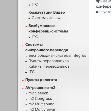
примен
ITC
конфере
для уст
Коммутация Видео
Системы Josawa
Безбумажные
конференц-системы
ITC
Системы
синхронного перевода
Беспроводная система Integrus
Пульты переводчиков
Кабины переводчиков
ITC
Пульты делегата
AV-решения m2
m2 Speech
m2 Congress
m2 Multisound
m2 Multiviewer