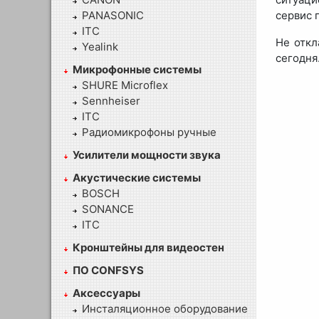
PANASONIC
сервис 
ITC
Не откл
Yealink
сегодня
Микрофонные системы
SHURE Microflex
Sennheiser
ITC
Радиомикрофоны ручные
Усилители мощности звука
Акустические системы
BOSCH
SONANCE
ITC
Кронштейны для видеостен
ПО CONFSYS
Аксессуары
Инсталяционное оборудование