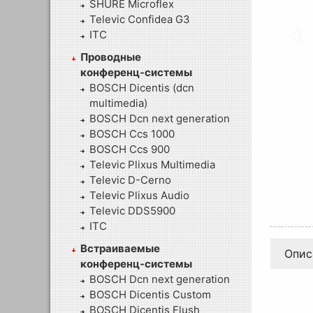
SHURE Microflex
Televic Confidea G3
ITC
Проводные
конференц-системы
BOSCH Dicentis (dcn
multimedia)
BOSCH Dcn next generation
BOSCH Ccs 1000
BOSCH Ccs 900
Televic Plixus Multimedia
Televic D-Cerno
Televic Plixus Audio
Televic DDS5900
ITC
Встраиваемые
Опис
конференц-системы
BOSCH Dcn next generation
BOSCH Dicentis Custom
BOSCH Dicentis Flush