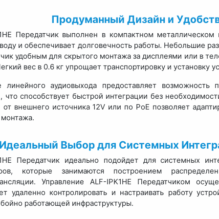
Продуманный Дизайн и Удобств
1HE Передатчик выполнен в компактном металлическом 
воду и обеспечивает долговечность работы. Небольшие ра
чик удобным для скрытого монтажа за дисплеями или в те
Легкий вес в 0.6 кг упрощает транспортировку и установку у
е линейного аудиовыхода предоставляет возможность п
, что способствует быстрой интеграции без необходимост
 от внешнего источника 12V или по PoE позволяет адапти
 монтажа.
Идеальный Выбор для Системных Интегр
K1HE Передатчик идеально подойдет для системных инте
ров, которые занимаются построением распредел
рансляции. Управление ALF-IPK1HE Передатчиком осуще
ет удаленно контролировать и настраивать работу устро
бойно работающей инфраструктуры.