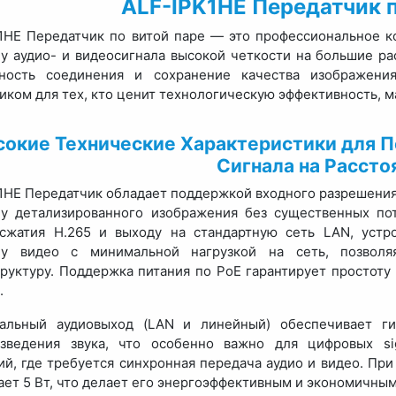
ALF-IPK1HE Передатчик п
1HE Передатчик по витой паре — это профессиональное к
у аудио- и видеосигнала высокой четкости на большие ра
ьность соединения и сохранение качества изображени
ком для тех, кто ценит технологическую эффективность, 
окие Технические Характеристики для 
Сигнала на Рассто
1HE Передатчик обладает поддержкой входного разрешения 
у детализированного изображения без существенных по
 сжатия H.265 и выходу на стандартную сеть LAN, устр
чу видео с минимальной нагрузкой на сеть, позвол
руктуру. Поддержка питания по PoE гарантирует простот
.
нальный аудиовыход (LAN и линейный) обеспечивает г
изведения звука, что особенно важно для цифровых si
ий, где требуется синхронная передача аудио и видео. П
ет 5 Вт, что делает его энергоэффективным и экономичны