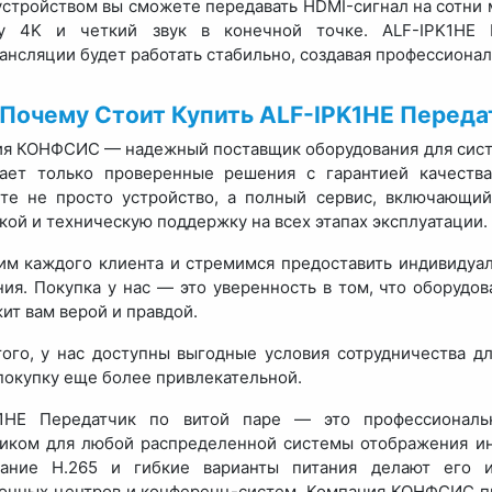
устройством вы сможете передавать HDMI-сигнал на сотни 
ку 4K и четкий звук в конечной точке. ALF-IPK1HE 
ансляции будет работать стабильно, создавая профессионал
Почему Стоит Купить ALF-IPK1HE Перед
я КОНФСИС — надежный поставщик оборудования для систе
гает только проверенные решения с гарантией качества
те не просто устройство, а полный сервис, включающи
кой и техническую поддержку на всех этапах эксплуатации.
м каждого клиента и стремимся предоставить индивидуал
ия. Покупка у нас — это уверенность в том, что оборудов
ит вам верой и правдой.
ого, у нас доступны выгодные условия сотрудничества дл
покупку еще более привлекательной.
K1HE Передатчик по витой паре — это профессиональ
иком для любой распределенной системы отображения ин
вание H.265 и гибкие варианты питания делают его 
онных центров и конференц-систем. Компания КОНФСИС пр