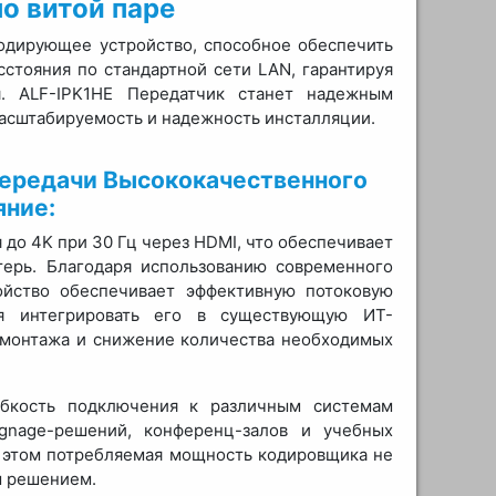
о витой паре
одирующее устройство, способное обеспечить
сстояния по стандартной сети LAN, гарантируя
я. ALF-IPK1HE Передатчик станет надежным
масштабируемость и надежность инсталляции.
Передачи Высококачественного
яние:
до 4K при 30 Гц через HDMI, что обеспечивает
терь. Благодаря использованию современного
ойство обеспечивает эффективную потоковую
яя интегрировать его в существующую ИТ-
у монтажа и снижение количества необходимых
ибкость подключения к различным системам
gnage-решений, конференц-залов и учебных
ри этом потребляемая мощность кодировщика не
м решением.