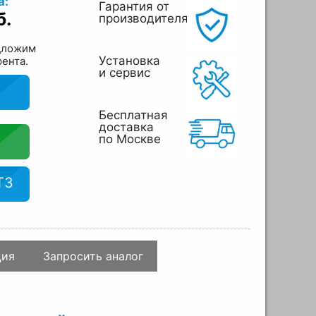
а:
Гарантия от
б.
производителя
дложим
Установка
рента.
и сервис
Бесплатная
доставка
по Москве
ТЗ
ция
Запросить аналог