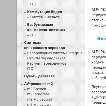
ITC
ALF-IPK
Коммутация Видео
передач
Системы Josawa
стабил
Безбумажные
помощни
конференц-системы
ITC
Выс
Системы
синхронного перевода
ALF-IPK
Беспроводная система Integrus
передач
Пульты переводчиков
кодека
Кабины переводчиков
переда
ITC
инфраст
Пульты делегата
кабелей
AV-решения m2
Двухка
m2 Speech
воспро
m2 Congress
аудитор
m2 Multisound
превыша
m2 Multiviewer