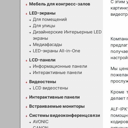
С этим 
Мебель для конгресс-залов
картин
LED-экраны
видеотр
Для помещений
Для улицы
Дизайнерские Интерьерные LED
экраны
Компани
Медиафасады
предла
LED-экраны All-in-One
получае
настрой
LCD-панели
Информационные панели
Мы цени
Интерактивные панели
пожелан
прослуж
Видеостены
LCD видеостены
Кроме т
Интерактивные панели
делает 
Встраиваемые мониторы
ALF-IP
Системы видеоконференцсвязи
помощн
AVONIC
кодиро
CANON
ситуаци