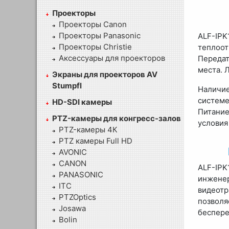
Проекторы
Проекторы Canon
Проекторы Panasonic
ALF-IPK
Проекторы Christie
теплоот
Аксессуары для проекторов
Передат
места. 
Экраны для проекторов AV
Stumpfl
Наличи
системе
HD-SDI камеры
Питание
PTZ-камеры для конгресс-залов
условия
PTZ-камеры 4К
PTZ камеры Full HD
AVONIC
CANON
ALF-IP
PANASONIC
инжене
ITC
видеот
PTZOptics
позволя
Josawa
беспере
Bolin