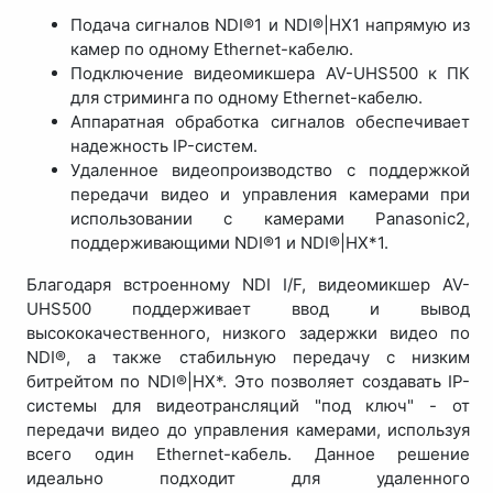
Подача сигналов NDI®1 и NDI®|HX1 напрямую из
камер по одному Ethernet-кабелю.
Подключение видеомикшера AV-UHS500 к ПК
для стриминга по одному Ethernet-кабелю.
Аппаратная обработка сигналов обеспечивает
надежность IP-систем.
Удаленное видеопроизводство с поддержкой
передачи видео и управления камерами при
использовании с камерами Panasonic2,
поддерживающими NDI®1 и NDI®|HX*1.
Благодаря встроенному NDI I/F, видеомикшер AV-
UHS500 поддерживает ввод и вывод
высококачественного, низкого задержки видео по
NDI®, а также стабильную передачу с низким
битрейтом по NDI®|HX*. Это позволяет создавать IP-
системы для видеотрансляций "под ключ" - от
передачи видео до управления камерами, используя
всего один Ethernet-кабель. Данное решение
идеально подходит для удаленного