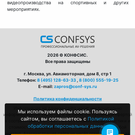
видеопроизводства на спортивных и других
мероприятиях.
2026 © КОНФСИС.
Все права защищены
г. Москва, ул. Авиамоторная, дом 8, стр 1
Телефон:
8 (495) 128-63-33
,
8 (800) 555-19-25
E-mail:
zapros@conf-sys.ru
Политика конфиденциальности
Информация на данном сайте носит исключительно
Мы используем файлы cookie. Пользуясь
информационный характер и не является публичной офертой
сайтом, вы соглашаетесь с
Политикой
в соответствии со ст. 437 ГК РФ. Условия, характеристики и
обработки персональных данных
стоимость товаров/услуг могут быть изменены в любой
момент. Администрация сайта не несёт ответственности за