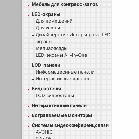
Мебель для конгресс-залов
LED-экраны
Для помещений
Для улицы
Дизайнерские Интерьерные LED
экраны
Медиафасады
LED-экраны All-in-One
LCD-панели
Информационные панели
Интерактивные панели
Видеостены
LCD видеостены
Интерактивные панели
Встраиваемые мониторы
Системы видеоконференцсвязи
AVONIC
CANON