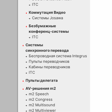
ITC
Коммутация Видео
Системы Josawa
Безбумажные
конференц-системы
ITC
Системы
синхронного перевода
Беспроводная система Integrus
Пульты переводчиков
Кабины переводчиков
ITC
Пульты делегата
AV-решения m2
m2 Speech
m2 Congress
m2 Multisound
m2 Multiviewer