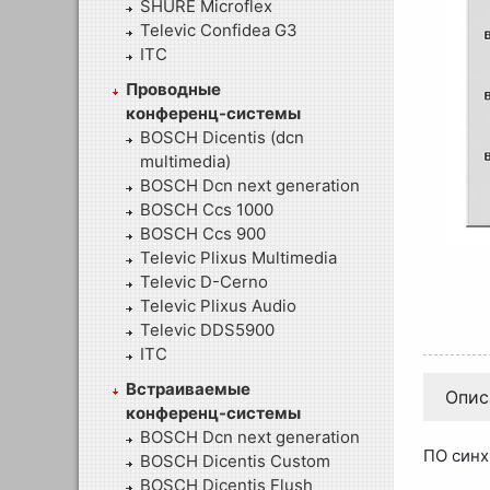
SHURE Microflex
Televic Confidea G3
ITC
Проводные
конференц-системы
BOSCH Dicentis (dcn
multimedia)
BOSCH Dcn next generation
BOSCH Ccs 1000
BOSCH Ccs 900
Televic Plixus Multimedia
Televic D-Cerno
Televic Plixus Audio
Televic DDS5900
ITC
Встраиваемые
Опис
конференц-системы
BOSCH Dcn next generation
ПО синх
BOSCH Dicentis Custom
BOSCH Dicentis Flush