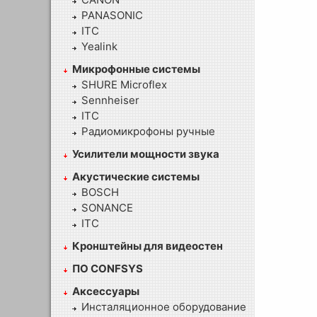
PANASONIC
ITC
Yealink
Микрофонные системы
SHURE Microflex
Sennheiser
ITC
Радиомикрофоны ручные
Усилители мощности звука
Акустические системы
BOSCH
SONANCE
ITC
Кронштейны для видеостен
ПО CONFSYS
Аксессуары
Инсталяционное оборудование