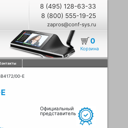
8 (495) 128-63-33
8 (800) 555-19-25
zapros@conf-sys.ru
0
Корзина
Контакты
BB4172/00-E
-E
Официальный
представитель