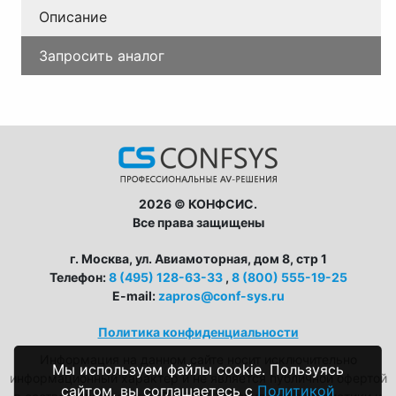
Описание
Запросить аналог
2026 © КОНФСИС.
Все права защищены
г. Москва, ул. Авиамоторная, дом 8, стр 1
Телефон:
8 (495) 128-63-33
,
8 (800) 555-19-25
E-mail:
zapros@conf-sys.ru
CONFSYS
Политика конфиденциальности
С радостью ответим на ваши
Информация на данном сайте носит исключительно
вопросы!
Мы используем файлы cookie. Пользуясь
информационный характер и не является публичной офертой
сайтом, вы соглашаетесь с
Политикой