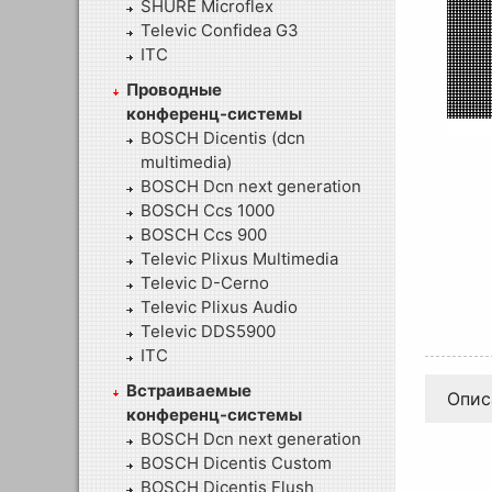
SHURE Microflex
Televic Confidea G3
ITC
Проводные
конференц-системы
BOSCH Dicentis (dcn
multimedia)
BOSCH Dcn next generation
BOSCH Ccs 1000
BOSCH Ccs 900
Televic Plixus Multimedia
Televic D-Cerno
Televic Plixus Audio
Televic DDS5900
ITC
Встраиваемые
Опис
конференц-системы
BOSCH Dcn next generation
BOSCH Dicentis Custom
BOSCH Dicentis Flush