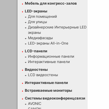
Мебель для конгресс-залов
LED-экраны
Для помещений
Для улицы
Дизайнерские Интерьерные LED
экраны
Медиафасады
LED-экраны All-in-One
LCD-панели
Информационные панели
Интерактивные панели
Видеостены
LCD видеостены
Интерактивные панели
Встраиваемые мониторы
Системы видеоконференцсвязи
AVONIC
CANON