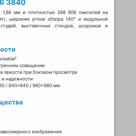
86 3840
я 1,86 мм и плотностью 288 906 пикселей на
ит), широким углом обзора 140° и модульной
студий, выставочных стендов, шоурумов и
ости
елей/м²
утреннем освещении
и яркости при боковом просмотре
 и надежности
80 / 640×640 / 960×960 мм
щества
и равномерного изображения