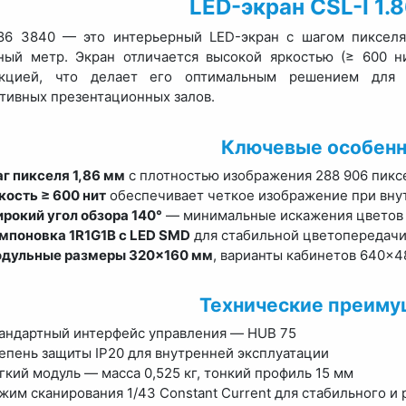
LED-экран CSL-I 1.
.86 3840 — это интерьерный LED-экран с шагом пиксел
ный метр. Экран отличается высокой яркостью (≥ 600 н
укцией, что делает его оптимальным решением для 
тивных презентационных залов.
Ключевые особенн
г пикселя 1,86 мм
с плотностью изображения 288 906 пикс
кость ≥ 600 нит
обеспечивает четкое изображение при вн
рокий угол обзора 140°
— минимальные искажения цветов 
мпоновка 1R1G1B с LED SMD
для стабильной цветопередачи
дульные размеры 320×160 мм
, варианты кабинетов 640×4
Технические преиму
андартный интерфейс управления — HUB 75
епень защиты IP20 для внутренней эксплуатации
гкий модуль — масса 0,525 кг, тонкий профиль 15 мм
жим сканирования 1/43 Constant Current для стабильного 