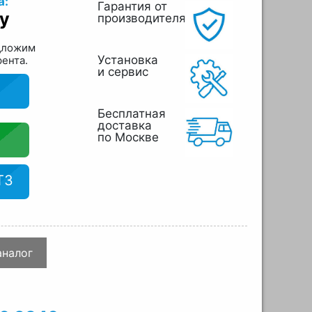
а:
Гарантия от
у
производителя
дложим
Установка
рента.
и сервис
Бесплатная
доставка
по Москве
ТЗ
аналог