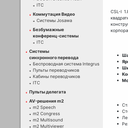
ITC
CSL-I 1
Коммутация Видео
квадрат
Системы Josawa
констр
Безбумажные
корпора
конференц-системы
ITC
Системы
Ша
синхронного перевода
Яр
Беспроводная система Integrus
Ши
Пульты переводчиков
Ко
Кабины переводчиков
Мо
ITC
Пульты делегата
AV-решения m2
Ст
m2 Speech
Ст
m2 Congress
Ле
m2 Multisound
Ре
m2 Multiviewer