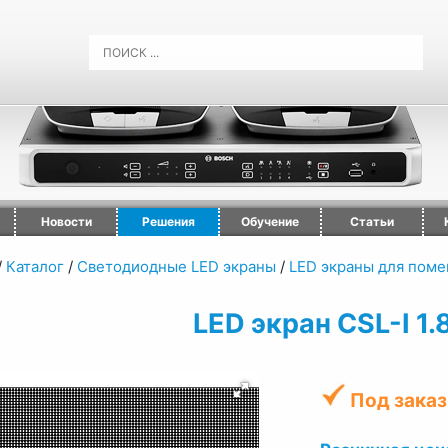
Новости
Решения
Обучение
Статьи
/
Каталог
/
Светодиодные LED экраны
/
LED экраны для пом
LED экран CSL-I 1
Под заказ