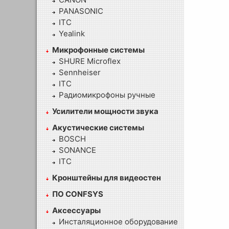
PANASONIC
ITC
Yealink
Микрофонные системы
SHURE Microflex
Sennheiser
ITC
Радиомикрофоны ручные
Усилители мощности звука
Акустические системы
BOSCH
SONANCE
ITC
Кронштейны для видеостен
ПО CONFSYS
Аксессуары
Инсталяционное оборудование