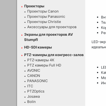
Проекторы
Проекторы Canon
Проекторы Panasonic
Вн
Проекторы Christie
Те
Аксессуары для проекторов
Ко
Ре
Экраны для проекторов AV
Stumpfl
LED-эк
идеальн
HD-SDI камеры
PTZ-камеры для конгресс-залов
PTZ-камеры 4К
PTZ камеры Full HD
LE
AVONIC
Ка
CANON
Мо
PANASONIC
Ин
ITC
PTZOptics
Josawa
Bolin