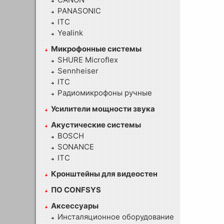
PANASONIC
ITC
Yealink
Микрофонные системы
SHURE Microflex
Sennheiser
ITC
Радиомикрофоны ручные
Усилители мощности звука
Акустические системы
BOSCH
SONANCE
ITC
Кронштейны для видеостен
ПО CONFSYS
Аксессуары
Инсталяционное оборудование