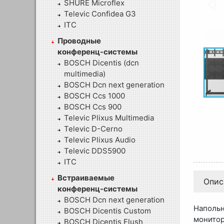
SHURE Microflex
Televic Confidea G3
ITC
Проводные
конференц-системы
BOSCH Dicentis (dcn
multimedia)
BOSCH Dcn next generation
BOSCH Ccs 1000
BOSCH Ccs 900
Televic Plixus Multimedia
Televic D-Cerno
Televic Plixus Audio
Televic DDS5900
ITC
Встраиваемые
Опис
конференц-системы
BOSCH Dcn next generation
Наполь
BOSCH Dicentis Custom
монитор
BOSCH Dicentis Flush