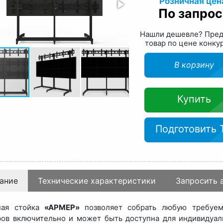
Розничная цен
По запрос
Нашли дешевле? Пре
товар по цене конку
В корзину
Купить
Подготовить 
ание
Технические характеристики
Запросить 
ная стойка
«АРМЕР»
позволяет собрать любую требуе
ов включительно и может быть доступна для индивидуаль