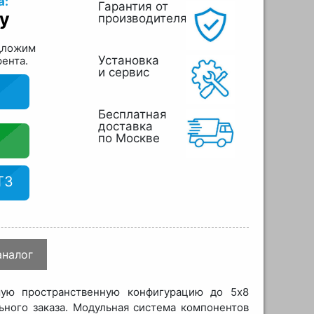
а:
Гарантия от
у
производителя
дложим
Установка
рента.
и сервис
Бесплатная
доставка
по Москве
ТЗ
аналог
мую пространственную конфигурацию до 5x8
ного заказа. Модульная система компонентов