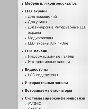
Мебель для конгресс-залов
LED-экраны
Для помещений
Для улицы
Дизайнерские Интерьерные LED
экраны
Медиафасады
LED-экраны All-in-One
LCD-панели
Информационные панели
Интерактивные панели
Видеостены
LCD видеостены
Интерактивные панели
Встраиваемые мониторы
Системы видеоконференцсвязи
AVONIC
CANON