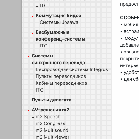
предост
ITC
Коммутация Видео
ОСОБЕ
Системы Josawa
• мобил
• встра
Безбумажные
• модул
конференц-системы
добавле
ITC
• эргон
Системы
покрыти
синхронного перевода
интерье
Беспроводная система Integrus
• удобс
Пульты переводчиков
• для с
Кабины переводчиков
ITC
Пульты делегата
AV-решения m2
m2 Speech
m2 Congress
m2 Multisound
m2 Multiviewer