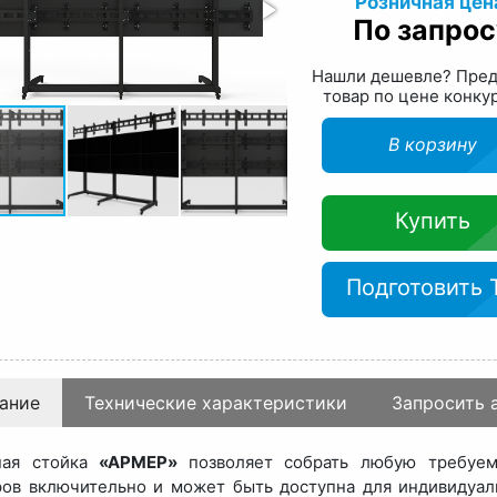
Розничная цен
По запрос
Нашли дешевле? Пре
товар по цене конку
В корзину
Купить
Подготовить 
ание
Технические характеристики
Запросить 
ная стойка
«АРМЕР»
позволяет собрать любую требуе
ов включительно и может быть доступна для индивидуаль