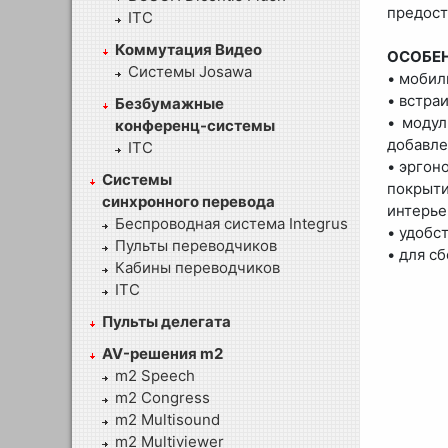
предост
ITC
Коммутация Видео
ОСОБЕ
Системы Josawa
• мобил
• встра
Безбумажные
• модул
конференц-системы
добавле
ITC
• эргон
Системы
покрыти
синхронного перевода
интерье
Беспроводная система Integrus
• удобс
Пульты переводчиков
• для с
Кабины переводчиков
ITC
Пульты делегата
AV-решения m2
m2 Speech
m2 Congress
m2 Multisound
m2 Multiviewer