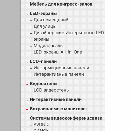
Мебель для конгресс-залов
LED-экраны
Для помещений
Для улицы
Дизайнерские Интерьерные LED
экраны
Медиафасады
LED-экраны All-in-One
LCD-панели
Информационные панели
Интерактивные панели
Видеостены
LCD видеостены
Интерактивные панели
Встраиваемые мониторы
Системы видеоконференцсвязи
AVONIC
CANON