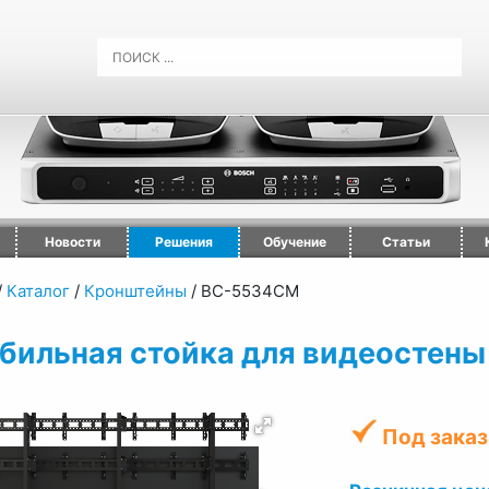
Новости
Решения
Обучение
Статьи
/
Каталог
/
Кронштейны
/
ВС-5534СМ
бильная стойка для видеостены
Под заказ