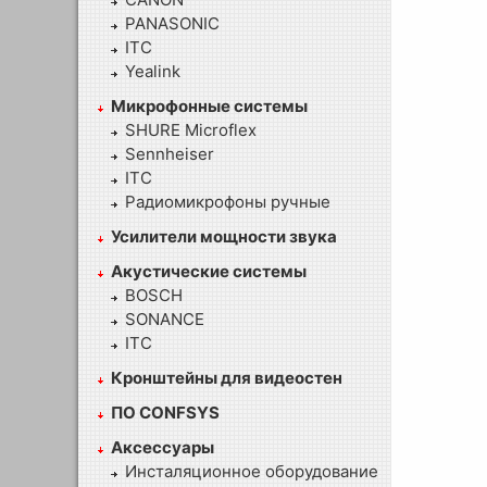
PANASONIC
ITC
Yealink
Микрофонные системы
SHURE Microflex
Sennheiser
ITC
Радиомикрофоны ручные
Усилители мощности звука
Акустические системы
BOSCH
SONANCE
ITC
Кронштейны для видеостен
ПО CONFSYS
Аксессуары
Инсталяционное оборудование