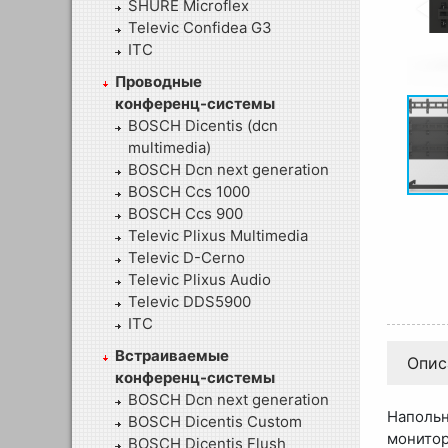
SHURE Microflex
Televic Confidea G3
ITC
Проводные
конференц-системы
BOSCH Dicentis (dcn
multimedia)
BOSCH Dcn next generation
BOSCH Ccs 1000
BOSCH Ccs 900
Televic Plixus Multimedia
Televic D-Cerno
Televic Plixus Audio
Televic DDS5900
ITC
Встраиваемые
Опис
конференц-системы
BOSCH Dcn next generation
Наполь
BOSCH Dicentis Custom
монитор
BOSCH Dicentis Flush