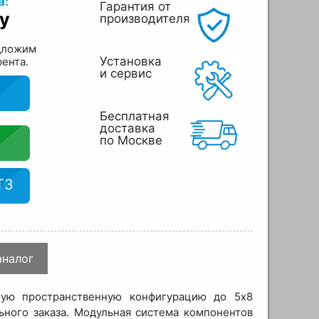
а:
Гарантия от
у
производителя
дложим
Установка
рента.
и сервис
Бесплатная
доставка
по Москве
ТЗ
аналог
мую пространственную конфигурацию до 5x8
ного заказа. Модульная система компонентов