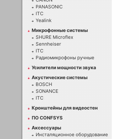
PANASONIC
ITC
Yealink
Микрофонные системы
SHURE Microflex
Sennheiser
ITC
Радиомикрофоны ручные
Усилители мощности звука
Акустические системы
BOSCH
SONANCE
ITC
Кронштейны для видеостен
ПО CONFSYS
Аксессуары
Инсталяционное оборудование