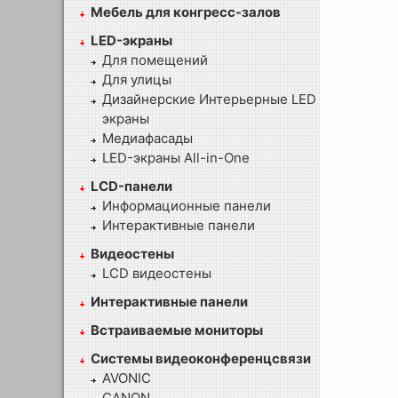
Мебель для конгресс-залов
LED-экраны
Для помещений
Для улицы
Дизайнерские Интерьерные LED
экраны
Медиафасады
LED-экраны All-in-One
LCD-панели
Информационные панели
Интерактивные панели
Видеостены
LCD видеостены
Интерактивные панели
Встраиваемые мониторы
Системы видеоконференцсвязи
AVONIC
CANON