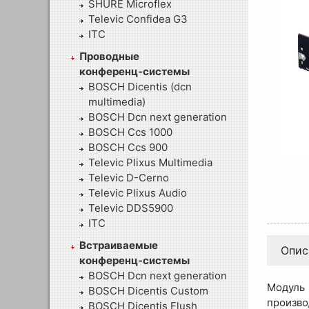
SHURE Microflex
Televic Confidea G3
ITC
Проводные
конференц-системы
BOSCH Dicentis (dcn
multimedia)
BOSCH Dcn next generation
BOSCH Ccs 1000
BOSCH Ccs 900
Televic Plixus Multimedia
Televic D-Cerno
Televic Plixus Audio
Televic DDS5900
ITC
Встраиваемые
Опис
конференц-системы
BOSCH Dcn next generation
Модуль
BOSCH Dicentis Custom
произво
BOSCH Dicentis Flush