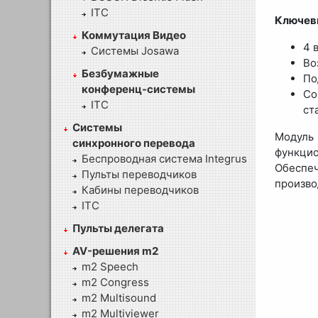
ITC
Ключевы
Коммутация Видео
4 
Системы Josawa
Во
Безбумажные
По
конференц-системы
Со
ITC
ст
Системы
Модуль
синхронного перевода
функци
Беспроводная система Integrus
Обеспеч
Пульты переводчиков
произво
Кабины переводчиков
ITC
Пульты делегата
AV-решения m2
m2 Speech
m2 Congress
m2 Multisound
m2 Multiviewer