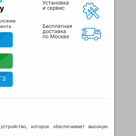
а:
Установка
у
и сервис
дложим
Бесплатная
рента.
доставка
по Москве
ТЗ
стройство, которое обеспечивает высокую