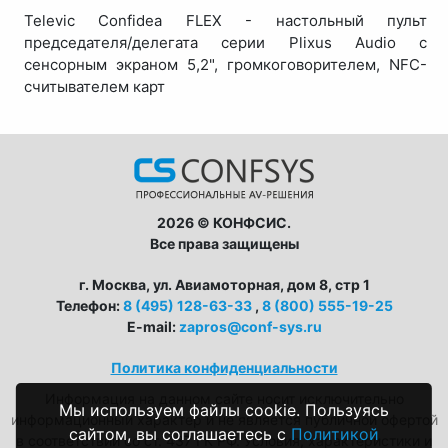
Televic Confidea FLEX - настольный пульт
председателя/делегата серии Plixus Audio с
сенсорным экраном 5,2", громкоговорителем, NFC-
считывателем карт
2026 © КОНФСИС.
Все права защищены
г. Москва, ул. Авиамоторная, дом 8, стр 1
Телефон:
8 (495) 128-63-33
,
8 (800) 555-19-25
E-mail:
zapros@conf-sys.ru
Политика конфиденциальности
Информация на данном сайте носит исключительно
Мы используем файлы cookie. Пользуясь
информационный характер и не является публичной офертой
сайтом, вы соглашаетесь с
Политикой
в соответствии со ст. 437 ГК РФ. Условия, характеристики и