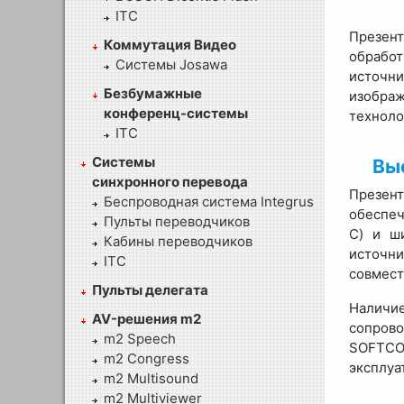
ITC
Презен
Коммутация Видео
обрабо
Системы Josawa
источни
Безбумажные
изобра
конференц-системы
техноло
ITC
Системы
Вы
синхронного перевода
Презен
Беспроводная система Integrus
обеспеч
Пульты переводчиков
C) и ш
Кабины переводчиков
источни
ITC
совмест
Пульты делегата
Наличи
AV-решения m2
сопрово
m2 Speech
SOFTCO
m2 Congress
эксплуа
m2 Multisound
m2 Multiviewer