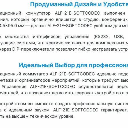
Продуманный Дизайн и Удобств
тационный коммутатор ALF-21E-SOFTCODEC выполнен 
ения, который органично впишется в студию, конференц
4.5×95.0 мм — делают ALF-21E-SOFTCODEC удобным для мо
е множества интерфейсов управления (RS232, USB, 
ующие системы, что критически важно для комплексных
через DIP-переключатели позволяет гибко настраивать устр
Идеальный Выбор для профессион
ационный коммутатор ALF-21E-SOFTCODEC идеально подо
нтажа и организаторов мероприятий, которые требуют выс
. Управление ALF-21E-SOFTCODEC осуществляется че
чателей, что позволяет легко интегрировать устройство в
устройством вы сможете создать профессиональную систе
а с идеальным звуком. ALF-21E-SOFTCODEC гарантирует
ть на высшем техническом уровне.