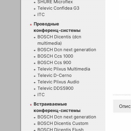
SHURE Microflex
Televic Confidea G3
ITC
Проводные
конференц-системы
BOSCH Dicentis (dcn
multimedia)
BOSCH Dcn next generation
BOSCH Ccs 1000
BOSCH Ccs 900
Televic Plixus Multimedia
Televic D-Cerno
Televic Plixus Audio
Televic DDS5900
ITC
Встраиваемые
Опис
конференц-системы
BOSCH Dcn next generation
BOSCH Dicentis Custom
BOSCH Dicentis Flush