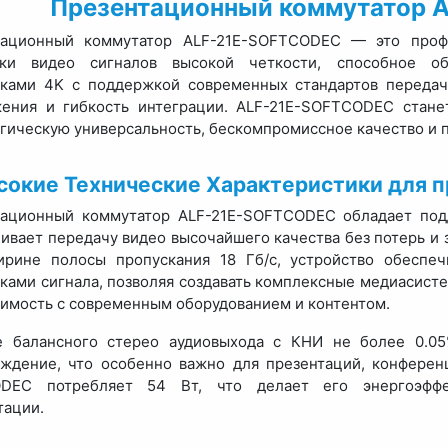
Презентационный коммутатор 
тационный коммутатор ALF-21E-SOFTCODEC — это проф
тки видео сигналов высокой четкости, способное о
ками 4K с поддержкой современных стандартов передач
жения и гибкость интеграции. ALF-21E-SOFTCODEC стан
гическую универсальность, бескомпромиссное качество и 
сокие Технические Характеристики для п
тационный коммутатор ALF-21E-SOFTCODEC обладает под
ивает передачу видео высочайшего качества без потерь и 
ирине полосы пропускания 18 Гб/с, устройство обеспе
ками сигнала, позволяя создавать комплексные медиасист
имость с современным оборудованием и контентом.
е балансного стерео аудиовыхода с КНИ не более 0.05
ждение, что особенно важно для презентаций, конферен
DEC потребляет 54 Вт, что делает его энергоэффе
тации.