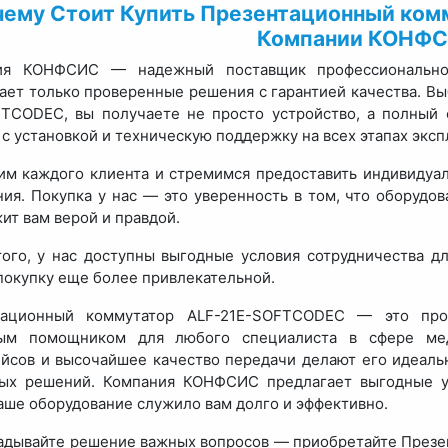
чему Стоит Купить Презентационный ком
Компании КОНФС
ия КОНФСИС — надежный поставщик профессионального
ает только проверенные решения с гарантией качества. В
TCODEC, вы получаете не просто устройство, а полный 
с установкой и техническую поддержку на всех этапах эксп
м каждого клиента и стремимся предоставить индивидуал
ия. Покупка у нас — это уверенность в том, что оборудов
ит вам верой и правдой.
ого, у нас доступны выгодные условия сотрудничества дл
покупку еще более привлекательной.
тационный коммутатор ALF-21E-SOFTCODEC — это проф
ым помощником для любого специалиста в сфере мед
йсов и высочайшее качество передачи делают его идеаль
ных решений. Компания КОНФСИС предлагает выгодные у
аше оборудование служило вам долго и эффективно.
адывайте решение важных вопросов — приобретайте През