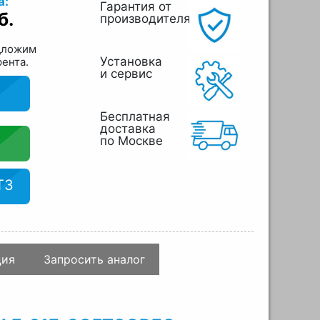
а:
Гарантия от
б.
производителя
дложим
Установка
рента.
и сервис
Бесплатная
доставка
по Москве
ТЗ
ция
Запросить аналог