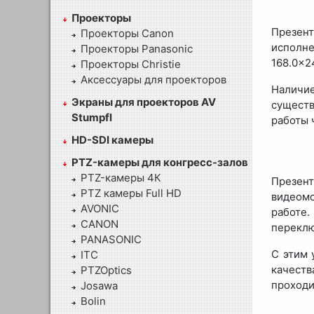
Проекторы
Презен
Проекторы Canon
исполн
Проекторы Panasonic
168.0×2
Проекторы Christie
Аксессуары для проекторов
Наличи
Экраны для проекторов AV
существ
Stumpfl
работы 
HD-SDI камеры
PTZ-камеры для конгресс-залов
PTZ-камеры 4К
Презент
PTZ камеры Full HD
видеомо
AVONIC
работе
CANON
переклю
PANASONIC
С этим 
ITC
качеств
PTZOptics
проходи
Josawa
Bolin