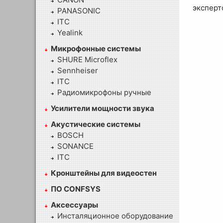
эксперт
PANASONIC
ITC
Yealink
Микрофонные системы
SHURE Microflex
Sennheiser
ITC
Радиомикрофоны ручные
Усилители мощности звука
Акустические системы
BOSCH
SONANCE
ITC
Кронштейны для видеостен
ПО CONFSYS
Аксессуары
Инсталяционное оборудование