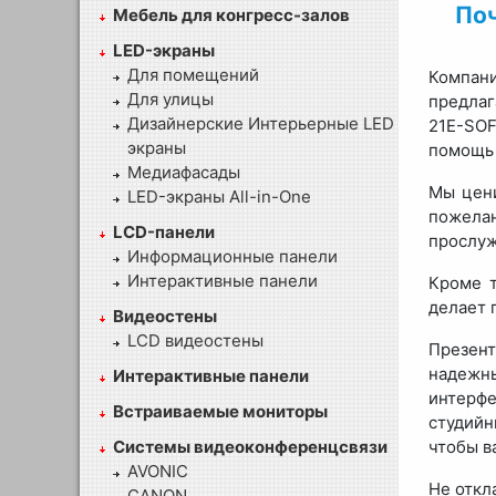
По
Мебель для конгресс-залов
LED-экраны
Для помещений
Компан
Для улицы
предлаг
Дизайнерские Интерьерные LED
21E-SOF
экраны
помощь 
Медиафасады
Мы цени
LED-экраны All-in-One
пожелан
LCD-панели
прослуж
Информационные панели
Интерактивные панели
Кроме т
делает 
Видеостены
LCD видеостены
Презен
надежн
Интерактивные панели
интерфе
Встраиваемые мониторы
студий
Системы видеоконференцсвязи
чтобы в
AVONIC
Не откл
CANON