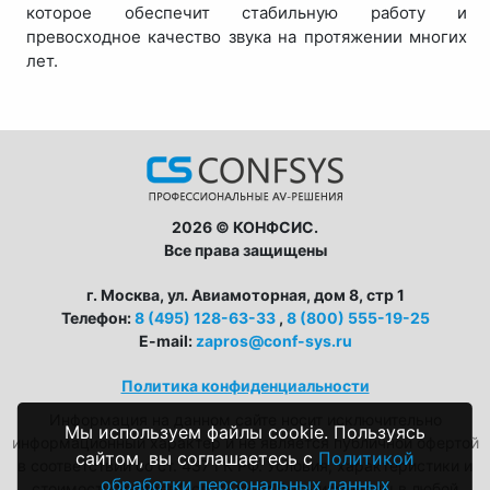
которое обеспечит стабильную работу и
превосходное качество звука на протяжении многих
лет.
2026 © КОНФСИС.
Все права защищены
г. Москва, ул. Авиамоторная, дом 8, стр 1
Телефон:
8 (495) 128-63-33
,
8 (800) 555-19-25
E-mail:
zapros@conf-sys.ru
Политика конфиденциальности
Информация на данном сайте носит исключительно
Мы используем файлы cookie. Пользуясь
информационный характер и не является публичной офертой
сайтом, вы соглашаетесь с
Политикой
в соответствии со ст. 437 ГК РФ. Условия, характеристики и
обработки персональных данных
стоимость товаров/услуг могут быть изменены в любой