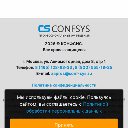
2026 © КОНФСИС.
Все права защищены
г. Москва, ул. Авиамоторная, дом 8, стр 1
Телефон:
8 (495) 128-63-33
,
8 (800) 555-19-25
E-mail:
zapros@conf-sys.ru
Политика конфиденциальности
Информация на данном сайте носит исключительно
Мы используем файлы cookie. Пользуясь
информационный характер и не является публичной офертой
сайтом, вы соглашаетесь с
Политикой
в соответствии со ст. 437 ГК РФ. Условия, характеристики и
обработки персональных данных
стоимость товаров/услуг могут быть изменены в любой
момент. Администрация сайта не несёт ответственности за
возможные неточности в описаниях.
Принять