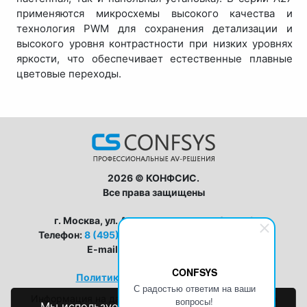
применяются микросхемы высокого качества и
технология PWM для сохранения детализации и
высокого уровня контрастности при низких уровнях
яркости, что обеспечивает естественные плавные
цветовые переходы.
2026 © КОНФСИС.
Все права защищены
г. Москва, ул. Авиамоторная, дом 8, стр 1
Телефон:
8 (495) 128-63-33
,
8 (800) 555-19-25
E-mail:
zapros@conf-sys.ru
CONFSYS
Политика конфиденциальности
С радостью ответим на ваши
Информация на данном сайте носит исключительно
вопросы!
Мы используем файлы cookie. Пользуясь