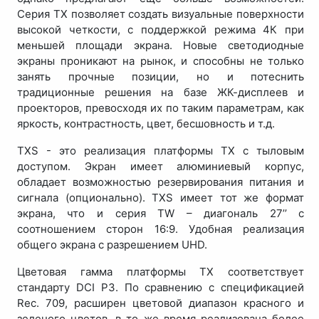
Серия TX позволяет создать визуальные поверхности
высокой четкости, с поддержкой режима 4К при
меньшей площади экрана. Новые светодиодные
экраны проникают на рынок, и способны не только
занять прочные позиции, но и потеснить
традиционные решения на базе ЖК-дисплеев и
проекторов, превосходя их по таким параметрам, как
яркость, контрастность, цвет, бесшовность и т.д.
TXS - это реализация платформы TX c тыловым
доступом. Экран имеет алюминиевый корпус,
обладает возможностью резервирования питания и
сигнала (опционально). TXS имеет тот же формат
экрана, что и серия TW – диагональ 27’’ c
соотношением сторон 16:9. Удобная реализация
общего экрана с разрешением UHD.
Цветовая гамма платформы TX соответствует
стандарту DCI P3. По сравнению с спецификацией
Rеc. 709, расширен цветовой диапазон красного и
зеленого цветов, в то же время реализована более