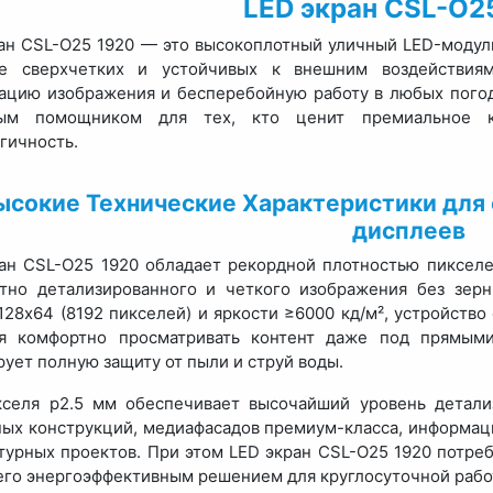
LED экран CSL-O2
ан CSL-O25 1920 — это высокоплотный уличный LED-модуль
ие сверхчетких и устойчивых к внешним воздействиям
ацию изображения и бесперебойную работу в любых погод
ым помощником для тех, кто ценит премиальное ка
гичность.
ысокие Технические Характеристики для 
дисплеев
ан CSL-O25 1920 обладает рекордной плотностью пикселей
тно детализированного и четкого изображения без зер
128x64 (8192 пикселей) и яркости ≥6000 кд/м², устройство
яя комфортно просматривать контент даже под прямым
рует полную защиту от пыли и струй воды.
кселя p2.5 мм обеспечивает высочайший уровень детали
ых конструкций, медиафасадов премиум-класса, информац
турных проектов. При этом LED экран CSL-O25 1920 потреб
его энергоэффективным решением для круглосуточной рабо