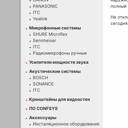
PANASONIC
полный 
ITC
Не откл
Yealink
сегодня
Микрофонные системы
SHURE Microflex
Sennheiser
ITC
Радиомикрофоны ручные
Усилители мощности звука
Акустические системы
BOSCH
SONANCE
ITC
Кронштейны для видеостен
ПО CONFSYS
Аксессуары
Инсталяционное оборудование