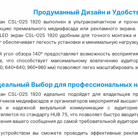
Продуманный Дизайн и Удобст
ран CSL-O25 1920 выполнен в ультракомпактном и прочн
кцию премиального медиафасада или рекламного экрана
LED экран CSL-O25 1920 удобным для точного монтажа и 
кг обеспечивает легкость установки и минимальную нагрузк
 угол обзора 140° предоставляет возможность восприятия
в, что способствует максимальному вовлечению аудито
0; 640*640; 960*960 мм) позволяют легко масштабировать э
деальный Выбор для профессиональных 
ран CSL-O25 1920 идеально подойдет для владельцев пр
тчиков медиафасадов и организаторов мероприятий высшег
ва и надежной визуальной коммуникации с аудитори
вляется по стандарту HUB 75, что позволяет быстро вводить
ения вашего сообщения до самой требовательной аудитори
 устройством вы сможете проводить эффективные рекл