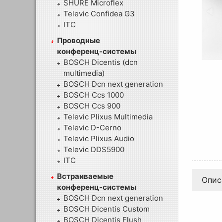
SHURE Microflex
Televic Confidea G3
ITC
Проводные
конференц-системы
BOSCH Dicentis (dcn
multimedia)
BOSCH Dcn next generation
BOSCH Ccs 1000
BOSCH Ccs 900
Televic Plixus Multimedia
Televic D-Cerno
Televic Plixus Audio
Televic DDS5900
ITC
Встраиваемые
Опис
конференц-системы
BOSCH Dcn next generation
BOSCH Dicentis Custom
BOSCH Dicentis Flush