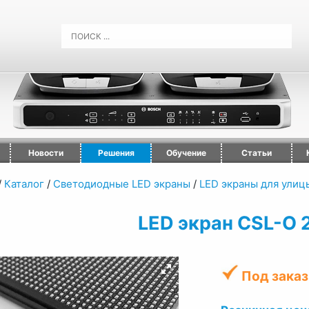
Новости
Решения
Обучение
Статьи
/
Каталог
/
Светодиодные LED экраны
/
LED экраны для улиц
LED экран CSL-O 
Под заказ