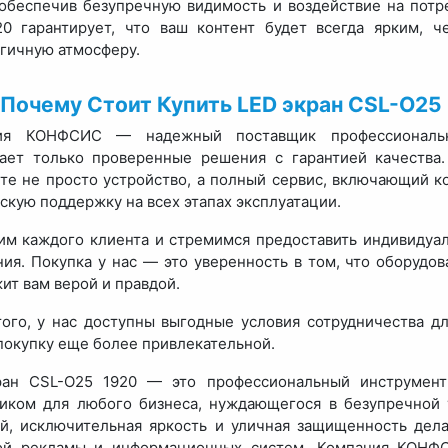
 обеспечив безупречную видимость и воздействие на потр
0 гарантирует, что ваш контент будет всегда ярким, 
гичную атмосферу.
Почему Стоит Купить LED экран CSL-O2
ия КОНФСИС — надежный поставщик профессионально
ает только проверенные решения с гарантией качества
те не просто устройство, а полный сервис, включающий к
скую поддержку на всех этапах эксплуатации.
м каждого клиента и стремимся предоставить индивидуал
ия. Покупка у нас — это уверенность в том, что оборудов
ит вам верой и правдой.
ого, у нас доступны выгодные условия сотрудничества дл
покупку еще более привлекательной.
ран CSL-O25 1920 — это профессиональный инструмент
ком для любого бизнеса, нуждающегося в безупречной 
й, исключительная яркость и уличная защищенность де
ой рекламы и информационных систем. Компания КОНФС