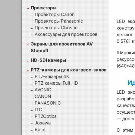
Проекторы
Проекторы Canon
Проекторы Panasonic
LED эк
Проекторы Christie
констру
Аксессуары для проекторов
делают 
0.5781 
Экраны для проекторов AV
Stumpfl
Широкий
ракурсо
HD-SDI камеры
(640*48
PTZ-камеры для конгресс-залов
PTZ-камеры 4К
И
PTZ камеры Full HD
AVONIC
LED эк
CANON
разрабо
PANASONIC
качест
ITC
осущест
PTZOptics
— донес
Josawa
Bolin
С этим