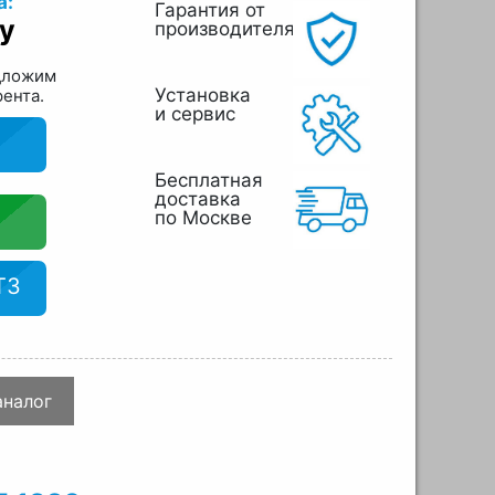
а:
Гарантия от
у
производителя
дложим
Установка
рента.
и сервис
Бесплатная
доставка
по Москве
ТЗ
аналог