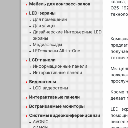
класса,
Мебель для конгресс-залов
O25 192
LED-экраны
техноло
Для помещений
Для улицы
Дизайнерские Интерьерные LED
экраны
Компан
Медиафасады
предлаг
LED-экраны All-in-One
получае
техниче
LCD-панели
Информационные панели
Мы цени
Интерактивные панели
пожелан
прослуж
Видеостены
LCD видеостены
Кроме т
Интерактивные панели
делает 
Встраиваемые мониторы
LED эк
Системы видеоконференцсвязи
помощни
AVONIC
пикселе
CANON
наружн