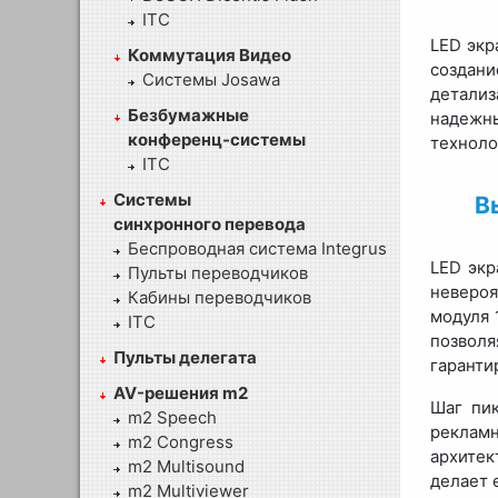
ITC
LED экр
Коммутация Видео
создан
Системы Josawa
детализ
Безбумажные
надежн
конференц-системы
техноло
ITC
Системы
В
синхронного перевода
Беспроводная система Integrus
LED экр
Пульты переводчиков
невероя
Кабины переводчиков
модуля 
ITC
позвол
Пульты делегата
гаранти
AV-решения m2
Шаг пи
m2 Speech
рекламн
m2 Congress
архитек
m2 Multisound
делает 
m2 Multiviewer