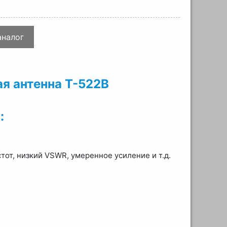
аналог
я антенна T-522B
:
тот, низкий VSWR, умеренное усиление и т.д.