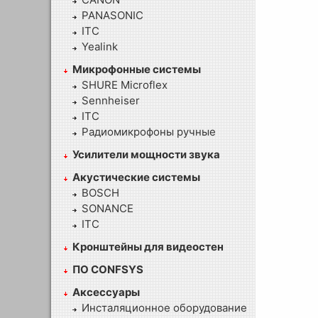
PANASONIC
ITC
Yealink
Микрофонные системы
SHURE Microflex
Sennheiser
ITC
Радиомикрофоны ручные
Усилители мощности звука
Акустические системы
BOSCH
SONANCE
ITC
Кронштейны для видеостен
ПО CONFSYS
Аксессуары
Инсталяционное оборудование