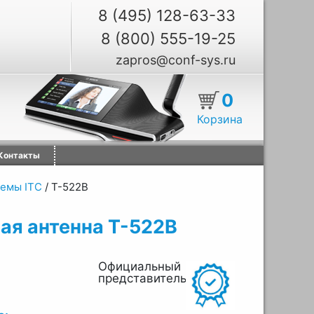
8 (495) 128-63-33
8 (800) 555-19-25
zapros@conf-sys.ru
0
Корзина
Контакты
емы ITC
/
T-522B
ая антенна T-522B
Официальный
представитель