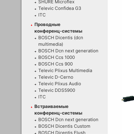
SHURE Microflex
Televic Confidea G3
ITC
Проводные
конференц-системы
BOSCH Dicentis (dcn
multimedia)
BOSCH Dcn next generation
BOSCH Ccs 1000
BOSCH Ccs 900
Televic Plixus Multimedia
Televic D-Cerno
Televic Plixus Audio
Televic DDS5900
ITC
Встраиваемые
конференц-системы
BOSCH Dcn next generation
BOSCH Dicentis Custom
BOSCH Dicentis Flush