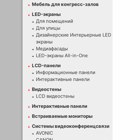
Мебель для конгресс-залов
LED-экраны
Для помещений
Для улицы
Дизайнерские Интерьерные LED
экраны
Медиафасады
LED-экраны All-in-One
LCD-панели
Информационные панели
Интерактивные панели
Видеостены
LCD видеостены
Интерактивные панели
Встраиваемые мониторы
Системы видеоконференцсвязи
AVONIC
CANON