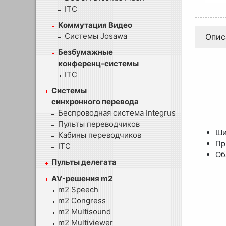
ITC
Коммутация Видео
Системы Josawa
Опис
Безбумажные
конференц-системы
ITC
Системы
синхронного перевода
Беспроводная система Integrus
Пульты переводчиков
Ши
Кабины переводчиков
Пр
ITC
Об
Пульты делегата
AV-решения m2
m2 Speech
m2 Congress
m2 Multisound
m2 Multiviewer