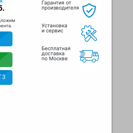
а:
Гарантия от
б.
производителя
дложим
Установка
рента.
и сервис
Бесплатная
доставка
по Москве
ТЗ