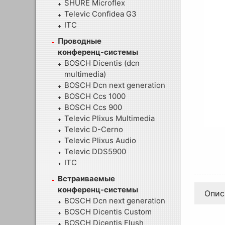
SHURE Microflex
Televic Confidea G3
ITC
Проводные
конференц-системы
BOSCH Dicentis (dcn
multimedia)
BOSCH Dcn next generation
BOSCH Ccs 1000
BOSCH Ccs 900
Televic Plixus Multimedia
Televic D-Cerno
Televic Plixus Audio
Televic DDS5900
ITC
Встраиваемые
конференц-системы
Опис
BOSCH Dcn next generation
BOSCH Dicentis Custom
BOSCH Dicentis Flush