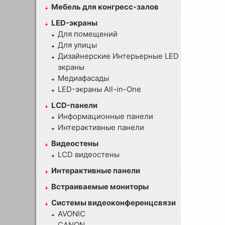
Мебель для конгресс-залов
LED-экраны
Для помещений
Для улицы
Дизайнерские Интерьерные LED
экраны
Медиафасады
LED-экраны All-in-One
LCD-панели
Информационные панели
Интерактивные панели
Видеостены
LCD видеостены
Интерактивные панели
Встраиваемые мониторы
Системы видеоконференцсвязи
AVONIC
CANON