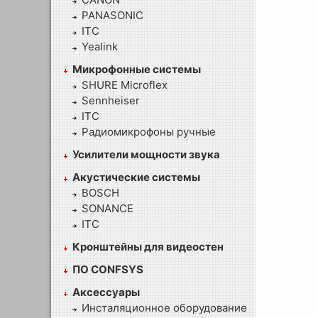
PANASONIC
ITC
Yealink
Микрофонные системы
SHURE Microflex
Sennheiser
ITC
Радиомикрофоны ручные
Усилители мощности звука
Акустические системы
BOSCH
SONANCE
ITC
Кронштейны для видеостен
ПО CONFSYS
Аксессуары
Инсталяционное оборудование