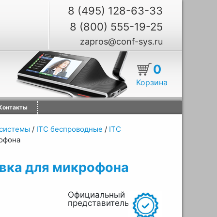
8 (495) 128-63-33
8 (800) 555-19-25
zapros@conf-sys.ru
0
Корзина
Контакты
системы
/
ITC беспроводные
/
ITC
рофона
авка для микрофона
Официальный
представитель