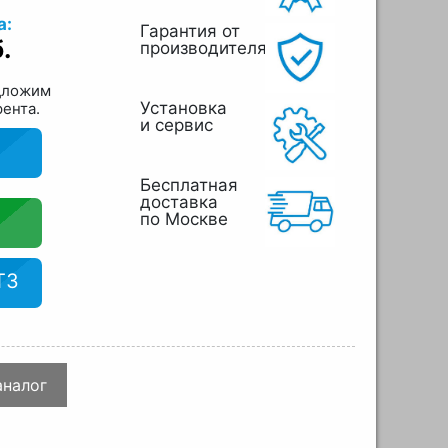
а:
Гарантия от
.
производителя
дложим
Установка
рента.
и сервис
Бесплатная
доставка
по Москве
ТЗ
аналог