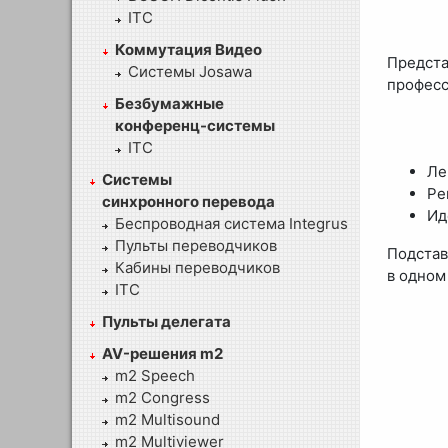
ITC
Коммутация Видео
Предст
Системы Josawa
професс
Безбумажные
конференц-системы
ITC
Ле
Системы
Ре
синхронного перевода
Ид
Беспроводная система Integrus
Пульты переводчиков
Подстав
Кабины переводчиков
в одном
ITC
Пульты делегата
AV-решения m2
m2 Speech
m2 Congress
m2 Multisound
m2 Multiviewer