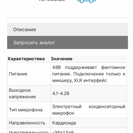
Описание
Запросить аналог
Характеристика
Значение
48В поддерживает фантомное
Питание
питание. Подключение только к
микшеру, XLR интерфейс
Выходное
4.1-4.2В
напряжение
Электретный конденсаторный
Тип микрофона
микрофон
Направленность
Кардиоида
Чувствительность
-36±1.5дБ