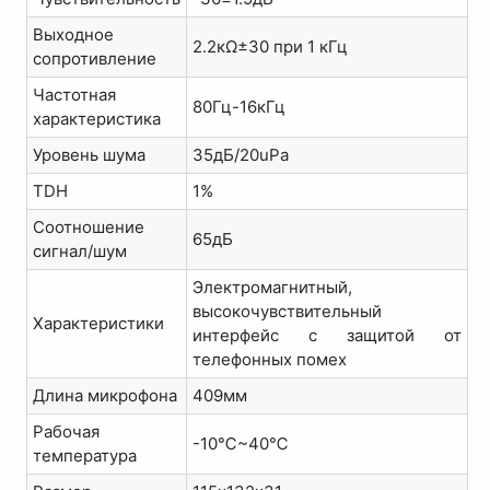
Выходное
2.2кΩ±30 при 1 кГц
сопротивление
Частотная
80Гц-16кГц
характеристика
Уровень шума
35дБ/20uPa
TDH
1%
Соотношение
65дБ
сигнал/шум
Электромагнитный,
высокочувствительный
Характеристики
интерфейс с защитой от
телефонных помех
Длина микрофона
409мм
Рабочая
-10℃~40℃
температура