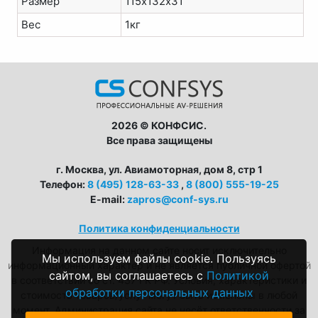
Размер
115х132х31
Вес
1кг
2026 © КОНФСИС.
Все права защищены
г. Москва, ул. Авиамоторная, дом 8, стр 1
Телефон:
8 (495) 128-63-33
,
8 (800) 555-19-25
E-mail:
zapros@conf-sys.ru
Политика конфиденциальности
Информация на данном сайте носит исключительно
Мы используем файлы cookie. Пользуясь
информационный характер и не является публичной офертой
сайтом, вы соглашаетесь с
Политикой
в соответствии со ст. 437 ГК РФ. Условия, характеристики и
обработки персональных данных
стоимость товаров/услуг могут быть изменены в любой
момент. Администрация сайта не несёт ответственности за