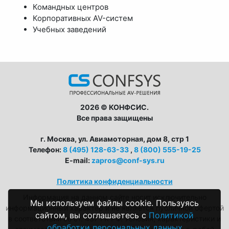
Командных центров
Корпоративных AV-систем
Учебных заведений
2026 © КОНФСИС.
Все права защищены
г. Москва, ул. Авиамоторная, дом 8, стр 1
Телефон:
8 (495) 128-63-33
,
8 (800) 555-19-25
E-mail:
zapros@conf-sys.ru
Политика конфиденциальности
Информация на данном сайте носит исключительно
Мы используем файлы cookie. Пользуясь
информационный характер и не является публичной офертой
сайтом, вы соглашаетесь с
Политикой
в соответствии со ст. 437 ГК РФ. Условия, характеристики и
обработки персональных данных