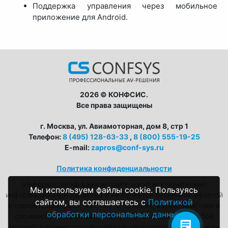
Поддержка управления через мобильное
приложение для Android.
2026 © КОНФСИС.
Все права защищены
г. Москва, ул. Авиамоторная, дом 8, стр 1
Телефон:
8 (495) 128-63-33
,
8 (800) 555-19-25
E-mail:
zapros@conf-sys.ru
CONFSYS
Политика конфиденциальности
С радостью ответим на ваши
Информация на данном сайте носит исключительно
вопросы!
Мы используем файлы cookie. Пользуясь
информационный характер и не является публичной офертой
сайтом, вы соглашаетесь с
Политикой
в соответствии со ст. 437 ГК РФ. Условия, характеристики и
обработки персональных данных
стоимость товаров/услуг могут быть изменены в любой
момент. Администрация сайта не несёт ответственности за