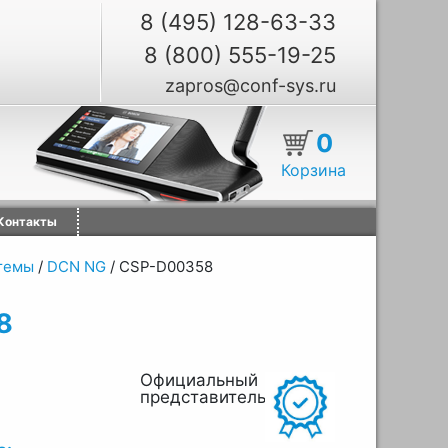
8 (495) 128-63-33
8 (800) 555-19-25
zapros@conf-sys.ru
0
Корзина
Контакты
темы
/
DCN NG
/
CSP-D00358
8
Официальный
представитель