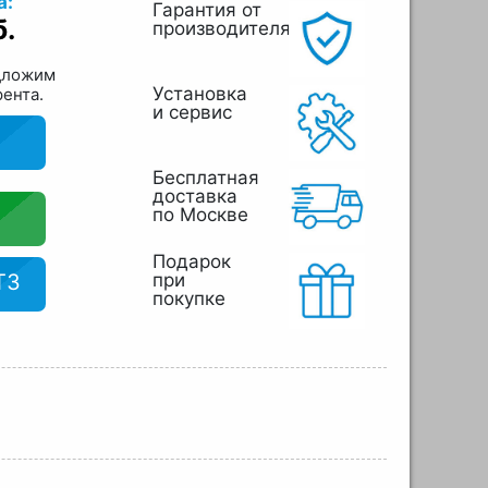
а:
Гарантия от
б.
производителя
дложим
Установка
рента.
и сервис
Бесплатная
доставка
по Москве
Подарок
ТЗ
при
покупке