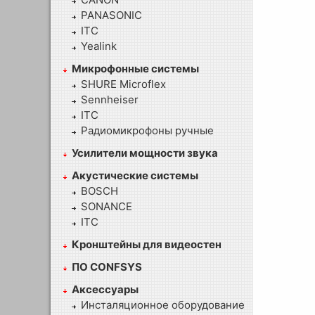
PANASONIC
ITC
Yealink
Микрофонные системы
SHURE Microflex
Sennheiser
ITC
Радиомикрофоны ручные
Усилители мощности звука
Акустические системы
BOSCH
SONANCE
ITC
Кронштейны для видеостен
ПО CONFSYS
Аксессуары
Инсталяционное оборудование