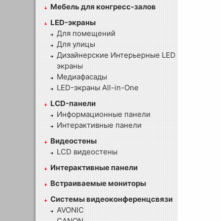
Мебель для конгресс-залов
LED-экраны
Для помещений
Для улицы
Дизайнерские Интерьерные LED
экраны
Медиафасады
LED-экраны All-in-One
LCD-панели
Информационные панели
Интерактивные панели
Видеостены
LCD видеостены
Интерактивные панели
Встраиваемые мониторы
Системы видеоконференцсвязи
AVONIC
CANON