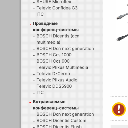
SHURE Microflex
Televic Confidea G3
ITC
Проводные
конференц-системы
BOSCH Dicentis (dcn
multimedia)
BOSCH Dcn next generation
BOSCH Ccs 1000
BOSCH Ccs 900
Televic Plixus Multimedia
Televic D-Cerno
Televic Plixus Audio
Televic DDS5900
ITC
Встраиваемые
конференц-системы
BOSCH Dcn next generation
BOSCH Dicentis Custom
BOSCH Dicentis Flush