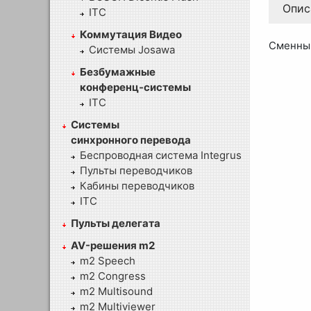
Опис
ITC
Коммутация Видео
Сменный
Системы Josawa
Безбумажные
конференц-системы
ITC
Системы
синхронного перевода
Беспроводная система Integrus
Пульты переводчиков
Кабины переводчиков
ITC
Пульты делегата
AV-решения m2
m2 Speech
m2 Congress
m2 Multisound
m2 Multiviewer