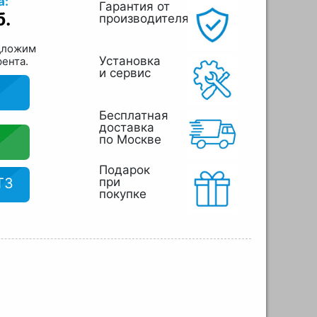
а:
Гарантия от
б.
производителя
дложим
Установка
рента.
и сервис
Бесплатная
доставка
по Москве
Подарок
ТЗ
при
покупке