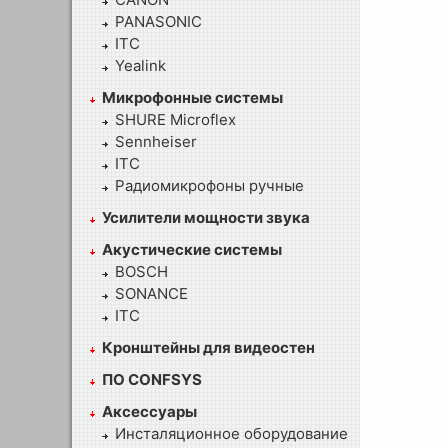
PANASONIC
ITC
Yealink
Микрофонные системы
SHURE Microflex
Sennheiser
ITC
Радиомикрофоны ручные
Усилители мощности звука
Акустические системы
BOSCH
SONANCE
ITC
Кронштейны для видеостен
ПО CONFSYS
Аксессуары
Инсталяционное оборудование