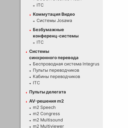
ITC
Коммутация Видео
Системы Josawa
Безбумажные
конференц-системы
ITC
Системы
синхронного перевода
Беспроводная система Integrus
Пульты переводчиков
Кабины переводчиков
ITC
Пульты делегата
AV-решения m2
m2 Speech
m2 Congress
m2 Multisound
m2 Multiviewer