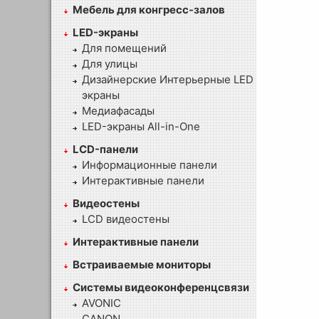
Мебель для конгресс-залов
LED-экраны
Для помещений
Для улицы
Дизайнерские Интерьерные LED
экраны
Медиафасады
LED-экраны All-in-One
LCD-панели
Информационные панели
Интерактивные панели
Видеостены
LCD видеостены
Интерактивные панели
Встраиваемые мониторы
Системы видеоконференцсвязи
AVONIC
CANON