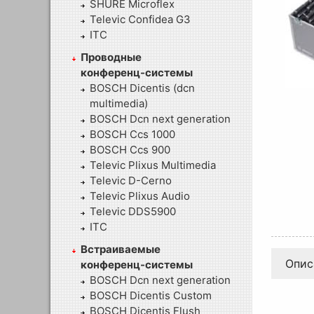
SHURE Microflex
Televic Confidea G3
ITC
Проводные
конференц-системы
BOSCH Dicentis (dcn
multimedia)
BOSCH Dcn next generation
BOSCH Ccs 1000
BOSCH Ccs 900
Televic Plixus Multimedia
Televic D-Cerno
Televic Plixus Audio
Televic DDS5900
ITC
Встраиваемые
Опис
конференц-системы
BOSCH Dcn next generation
BOSCH Dicentis Custom
BOSCH Dicentis Flush