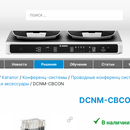
Новости
Решения
Обучение
Статьи
/
Каталог
/
Конференц-системы
/
Проводные конференц сис
 и аксессуары
/
DCNM-CBCON
DCNM-CBC
В наличии