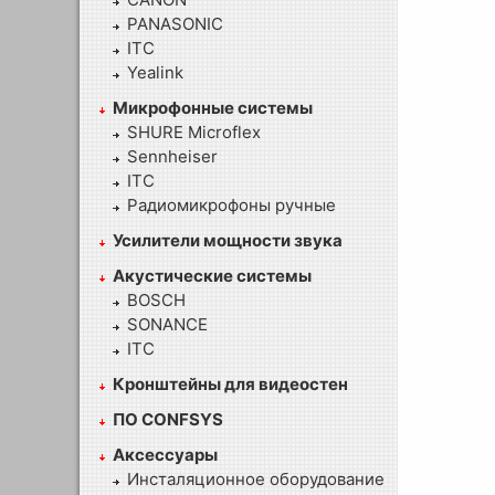
PANASONIC
ITC
Yealink
Микрофонные системы
SHURE Microflex
Sennheiser
ITC
Радиомикрофоны ручные
Усилители мощности звука
Акустические системы
BOSCH
SONANCE
ITC
Кронштейны для видеостен
ПО CONFSYS
Аксессуары
Инсталяционное оборудование