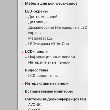
Мебель для конгресс-залов
LED-экраны
Для помещений
Для улицы
Дизайнерские Интерьерные LED
экраны
Медиафасады
LED-экраны All-in-One
LCD-панели
Информационные панели
Интерактивные панели
Видеостены
LCD видеостены
Интерактивные панели
Встраиваемые мониторы
Системы видеоконференцсвязи
AVONIC
CANON