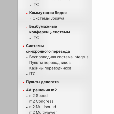
ITC
Коммутация Видео
Системы Josawa
Безбумажные
конференц-системы
ITC
Системы
синхронного перевода
Беспроводная система Integrus
Пульты переводчиков
Кабины переводчиков
ITC
Пульты делегата
AV-решения m2
m2 Speech
m2 Congress
m2 Multisound
m2 Multiviewer