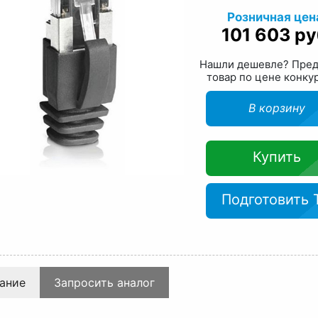
Розничная цен
101 603 ру
Нашли дешевле? Пре
товар по цене конку
В корзину
Купить
Подготовить 
ание
Запросить аналог