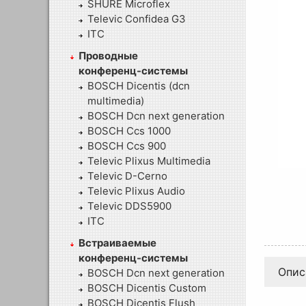
SHURE Microflex
Televic Confidea G3
ITC
Проводные
конференц-системы
BOSCH Dicentis (dcn
multimedia)
BOSCH Dcn next generation
BOSCH Ccs 1000
BOSCH Ccs 900
Televic Plixus Multimedia
Televic D-Cerno
Televic Plixus Audio
Televic DDS5900
ITC
Встраиваемые
конференц-системы
Опис
BOSCH Dcn next generation
BOSCH Dicentis Custom
BOSCH Dicentis Flush