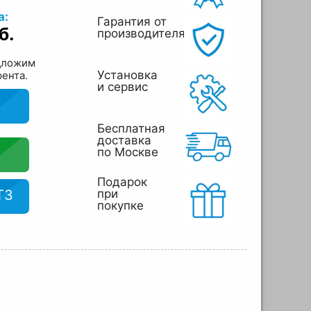
а:
Гарантия от
б.
производителя
дложим
Установка
рента.
и сервис
Бесплатная
доставка
по Москве
Подарок
ТЗ
при
покупке