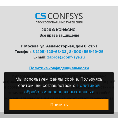
2026 © КОНФСИС.
Все права защищены
г. Москва, ул. Авиамоторная, дом 8, стр 1
Телефон:
8 (495) 128-63-33
,
8 (800) 555-19-25
E-mail:
zapros@conf-sys.ru
Политика конфиденциальности
Информация на данном сайте носит исключительно
Мы используем файлы cookie. Пользуясь
информационный характер и не является публичной офертой
сайтом, вы соглашаетесь с
Политикой
в соответствии со ст. 437 ГК РФ. Условия, характеристики и
обработки персональных данных
стоимость товаров/услуг могут быть изменены в любой
момент. Администрация сайта не несёт ответственности за
возможные неточности в описаниях.
Принять