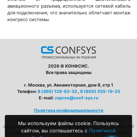
авиационного разъема, используется сетевой кабель
для подключения, что значительно облегчает монтаж
конгресс системы.
2026 © КОНФСИС.
Все права защищены
г. Москва, ул. Авиамоторная, дом 8, стр 1
Телефон:
8 (495) 128-63-33
,
8 (800) 555-19-25
E-mail:
zapros@conf-sys.ru
Политика конфиденциальности
Информация на данном сайте носит исключительно
Мы используем файлы cookie. Пользуясь
информационный характер и не является публичной офертой
сайтом, вы соглашаетесь с
Политикой
в соответствии со ст. 437 ГК РФ. Условия, характеристики и