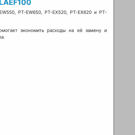
-LAEF100
-EW550, PT-EW650, PT-EX520, PT-EX620 и PT-
омогает экономить расходы на её замену и
а.