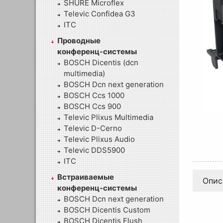
SHURE Microflex
Televic Confidea G3
ITC
Проводные
конференц-системы
BOSCH Dicentis (dcn
multimedia)
BOSCH Dcn next generation
BOSCH Ccs 1000
BOSCH Ccs 900
Televic Plixus Multimedia
Televic D-Cerno
Televic Plixus Audio
Televic DDS5900
ITC
Встраиваемые
Опис
конференц-системы
BOSCH Dcn next generation
BOSCH Dicentis Custom
BOSCH Dicentis Flush