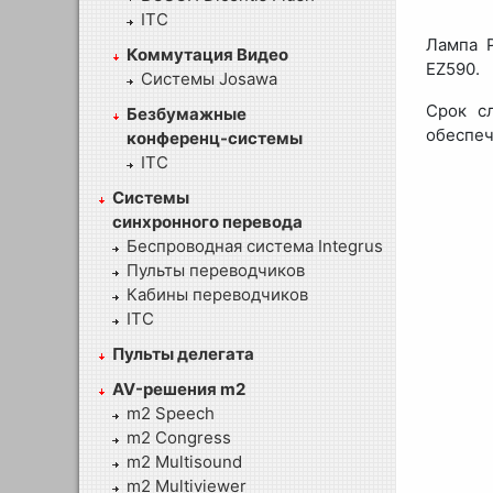
ITC
Лампа P
Коммутация Видео
EZ590.
Системы Josawa
Срок с
Безбумажные
обеспеч
конференц-системы
ITC
Системы
синхронного перевода
Беспроводная система Integrus
Пульты переводчиков
Кабины переводчиков
ITC
Пульты делегата
AV-решения m2
m2 Speech
m2 Congress
m2 Multisound
m2 Multiviewer