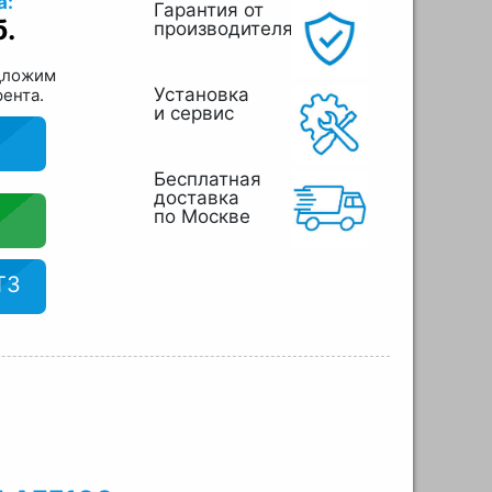
а:
Гарантия от
б.
производителя
дложим
Установка
рента.
и сервис
Бесплатная
доставка
по Москве
ТЗ