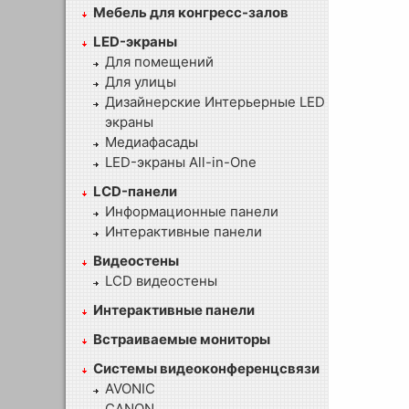
Мебель для конгресс-залов
LED-экраны
Для помещений
Для улицы
Дизайнерские Интерьерные LED
экраны
Медиафасады
LED-экраны All-in-One
LCD-панели
Информационные панели
Интерактивные панели
Видеостены
LCD видеостены
Интерактивные панели
Встраиваемые мониторы
Системы видеоконференцсвязи
AVONIC
CANON