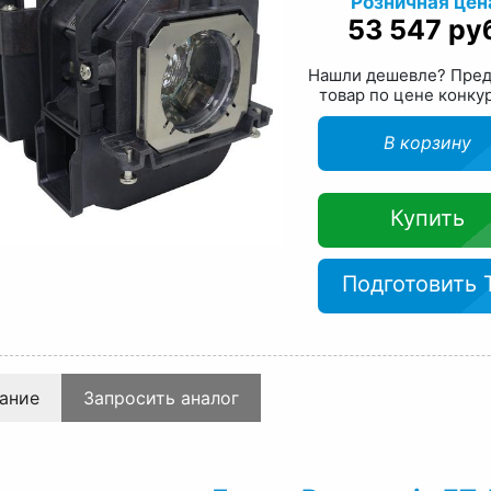
Розничная цен
53 547 ру
Нашли дешевле? Пре
товар по цене конку
В корзину
Купить
Подготовить 
ание
Запросить аналог