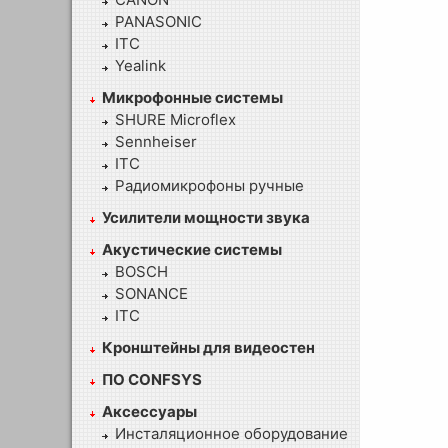
PANASONIC
ITC
Yealink
Микрофонные системы
SHURE Microflex
Sennheiser
ITC
Радиомикрофоны ручные
Усилители мощности звука
Акустические системы
BOSCH
SONANCE
ITC
Кронштейны для видеостен
ПО CONFSYS
Аксессуары
Инсталяционное оборудование