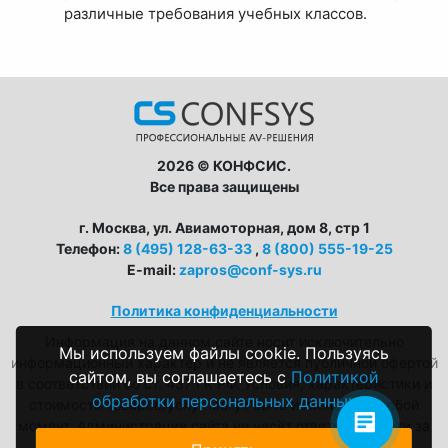
различные требования учебных классов.
2026 © КОНФСИС.
Все права защищены
г. Москва, ул. Авиамоторная, дом 8, стр 1
Телефон:
8 (495) 128-63-33
,
8 (800) 555-19-25
E-mail:
zapros@conf-sys.ru
Политика конфиденциальности
Информация на данном сайте носит исключительно
Мы используем файлы cookie. Пользуясь
информационный характер и не является публичной офертой
сайтом, вы соглашаетесь с
Политикой
в соответствии со ст. 437 ГК РФ. Условия, характеристики и
обработки персональных данных
стоимость товаров/услуг могут быть изменены в любой
момент. Администрация сайта не несёт ответственности за
возможные неточности в описаниях.