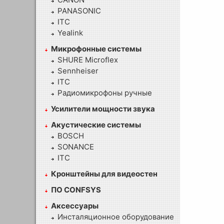
PANASONIC
ITC
Yealink
Микрофонные системы
SHURE Microflex
Sennheiser
ITC
Радиомикрофоны ручные
Усилители мощности звука
Акустические системы
BOSCH
SONANCE
ITC
Кронштейны для видеостен
ПО CONFSYS
Аксессуары
Инсталяционное оборудование