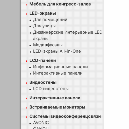
Мебель для конгресс-залов
LED-экраны
Для помещений
Для улицы
Дизайнерские Интерьерные LED
экраны
Медиафасады
LED-экраны All-in-One
LCD-панели
Информационные панели
Интерактивные панели
Видеостены
LCD видеостены
Интерактивные панели
Встраиваемые мониторы
Системы видеоконференцсвязи
AVONIC
CANON