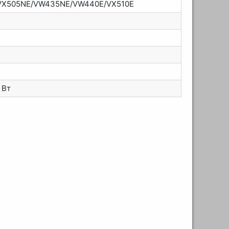
VX505NE/VW435NE/VW440E/VX510E
 Вт