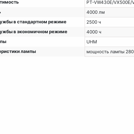
тимость
PT-VW430E/VX500E/
ь
4000 лм
лужбы в стандартном режиме
2500 ч
лужбы в экономичном режиме
4000 ч
мпы
UHM
еристики лампы
мощность лампы 280