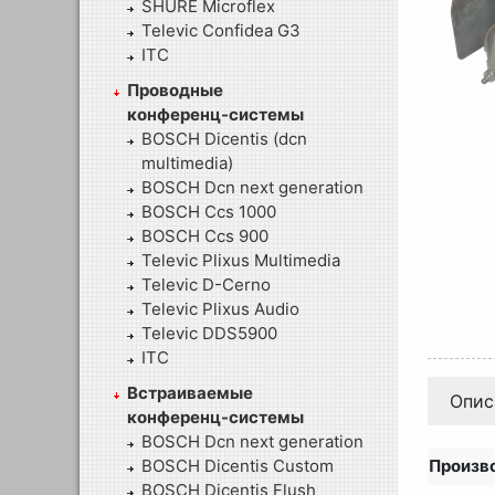
SHURE Microflex
Televic Confidea G3
ITC
Проводные
конференц-системы
BOSCH Dicentis (dcn
multimedia)
BOSCH Dcn next generation
BOSCH Ccs 1000
BOSCH Ccs 900
Televic Plixus Multimedia
Televic D-Cerno
Televic Plixus Audio
Televic DDS5900
ITC
Встраиваемые
Опис
конференц-системы
BOSCH Dcn next generation
BOSCH Dicentis Custom
Произв
BOSCH Dicentis Flush