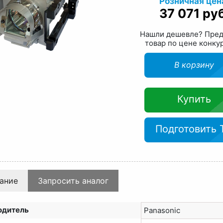
Розничная цен
37 071 руб
Нашли дешевле? Пре
товар по цене конку
В корзину
Купить
Подготовить 
ание
Запросить аналог
одитель
Panasonic