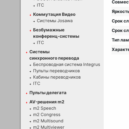
Совмес
ITC
Яркост
Коммутация Видео
Системы Josawa
Срок с
Безбумажные
Срок с
конференц-системы
Тип ла
ITC
Характ
Системы
синхронного перевода
Беспроводная система Integrus
Пульты переводчиков
Кабины переводчиков
ITC
Пульты делегата
AV-решения m2
m2 Speech
m2 Congress
m2 Multisound
m2 Multiviewer