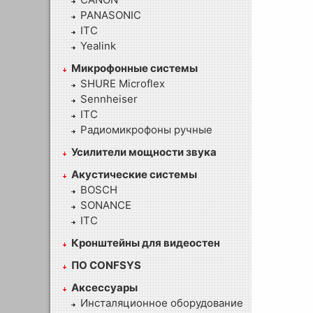
PANASONIC
ITC
Yealink
Микрофонные системы
SHURE Microflex
Sennheiser
ITC
Радиомикрофоны ручные
Усилители мощности звука
Акустические системы
BOSCH
SONANCE
ITC
Кронштейны для видеостен
ПО CONFSYS
Аксессуары
Инсталяционное оборудование