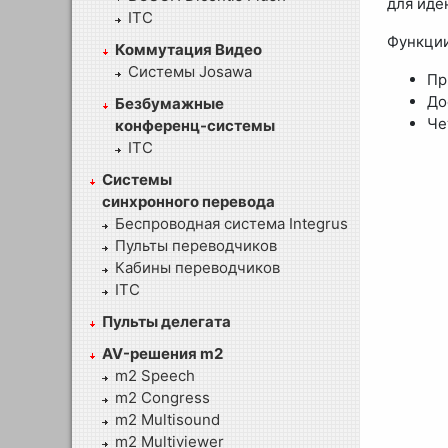
для иде
ITC
Функции
Коммутация Видео
Системы Josawa
Пр
До
Безбумажные
Че
конференц-системы
ITC
Системы
синхронного перевода
Беспроводная система Integrus
Пульты переводчиков
Кабины переводчиков
ITC
Пульты делегата
AV-решения m2
m2 Speech
m2 Congress
m2 Multisound
m2 Multiviewer