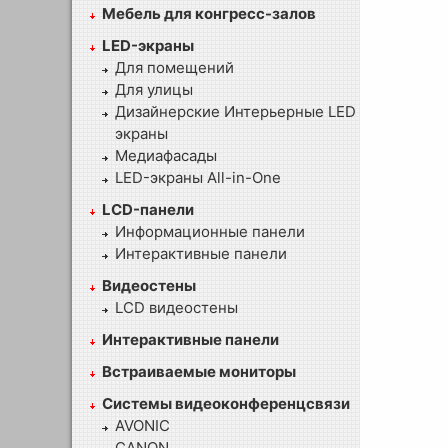
Мебель для конгресс-залов
LED-экраны
Для помещений
Для улицы
Дизайнерские Интерьерные LED
экраны
Медиафасады
LED-экраны All-in-One
LCD-панели
Информационные панели
Интерактивные панели
Видеостены
LCD видеостены
Интерактивные панели
Встраиваемые мониторы
Системы видеоконференцсвязи
AVONIC
CANON