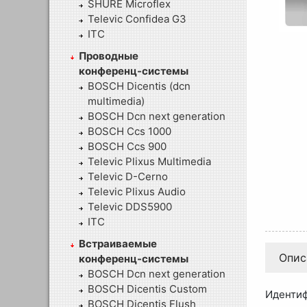
SHURE Microflex
Televic Confidea G3
ITC
Проводные
конференц-системы
BOSCH Dicentis (dcn
multimedia)
BOSCH Dcn next generation
BOSCH Ccs 1000
BOSCH Ccs 900
Televic Plixus Multimedia
Televic D-Cerno
Televic Plixus Audio
Televic DDS5900
ITC
Встраиваемые
Опис
конференц-системы
BOSCH Dcn next generation
BOSCH Dicentis Custom
Идентиф
BOSCH Dicentis Flush