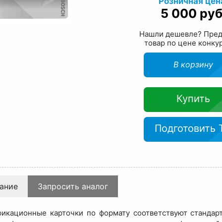
Розничная цен
5 000 руб
Нашли дешевле? Пре
товар по цене конку
В корзину
Купить
Подготовить 
ание
Запросить аналог
икационные карточки по формату соответствуют стандар