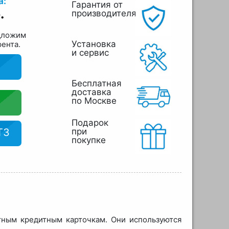
а:
Гарантия от
.
производителя
дложим
Установка
рента.
и сервис
Бесплатная
доставка
по Москве
Подарок
ТЗ
при
покупке
тным кредитным карточкам. Они используются