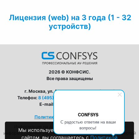
Лицензия (web) на 3 года (1 - 32
устройств)
2026 © КОНФСИС.
Все права защищены
г. Москва, ул. Авиамоторная, дом 8, стр 1
Телефон:
8 (495) 128-63-33
,
8 (800) 555-19-25
E-mail:
zapros@conf-sys.ru
CONFSYS
Политика конфиденциальности
С радостью ответим на ваши
Информация на данном сайте носит исключительно
вопросы!
Мы используем файлы cookie. Пользуясь
информационный характер и не является публичной офертой
сайтом, вы соглашаетесь с
Политикой