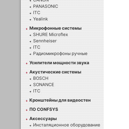
PANASONIC
ITC
Yealink
Микрофонные системы
SHURE Microflex
Sennheiser
ITC
Радиомикрофоны ручные
Усилители мощности звука
Акустические системы
BOSCH
SONANCE
ITC
Кронштейны для видеостен
ПО CONFSYS
Аксессуары
Инсталяционное оборудование