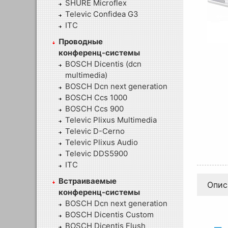
SHURE Microflex
Televic Confidea G3
ITC
Проводные
конференц-системы
BOSCH Dicentis (dcn
multimedia)
BOSCH Dcn next generation
BOSCH Ccs 1000
BOSCH Ccs 900
Televic Plixus Multimedia
Televic D-Cerno
Televic Plixus Audio
Televic DDS5900
ITC
Встраиваемые
Опис
конференц-системы
BOSCH Dcn next generation
BOSCH Dicentis Custom
BOSCH Dicentis Flush