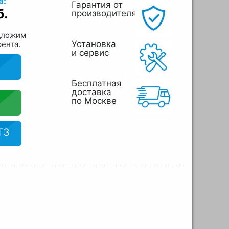
а:
Гарантия от
б.
производителя
дложим
Установка
рента.
и сервис
Бесплатная
доставка
по Москве
ТЗ