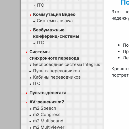
По
ITC
Этот п
Коммутация Видео
надежну
Системы Josawa
Безбумажные
конференц-системы
ITC
По
Пр
Системы
Ле
синхронного перевода
Беспроводная система Integrus
Кронште
Пульты переводчиков
портрет
Кабины переводчиков
ITC
Пульты делегата
AV-решения m2
m2 Speech
m2 Congress
m2 Multisound
m2 Multiviewer