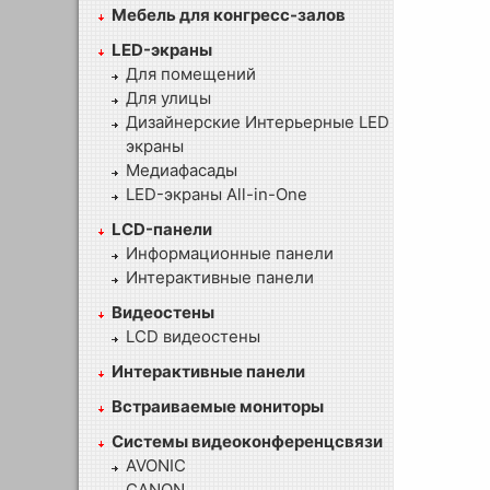
Мебель для конгресс-залов
LED-экраны
Для помещений
Для улицы
Дизайнерские Интерьерные LED
экраны
Медиафасады
LED-экраны All-in-One
LCD-панели
Информационные панели
Интерактивные панели
Видеостены
LCD видеостены
Интерактивные панели
Встраиваемые мониторы
Системы видеоконференцсвязи
AVONIC
CANON