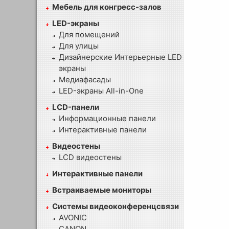
Мебель для конгресс-залов
LED-экраны
Для помещений
Для улицы
Дизайнерские Интерьерные LED
экраны
Медиафасады
LED-экраны All-in-One
LCD-панели
Информационные панели
Интерактивные панели
Видеостены
LCD видеостены
Интерактивные панели
Встраиваемые мониторы
Системы видеоконференцсвязи
AVONIC
CANON