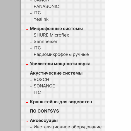
PANASONIC
ITC
Yealink
Микрофонные системы
SHURE Microflex
Sennheiser
ITC
Радиомикрофоны ручные
Усилители мощности звука
Акустические системы
BOSCH
SONANCE
ITC
Кронштейны для видеостен
ПО CONFSYS
Аксессуары
Инсталяционное оборудование