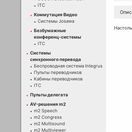
ITC
Опис
Коммутация Видео
Системы Josawa
Настоль
Безбумажные
конференц-системы
ITC
Системы
синхронного перевода
Беспроводная система Integrus
Пульты переводчиков
Кабины переводчиков
ITC
Пульты делегата
AV-решения m2
m2 Speech
m2 Congress
m2 Multisound
m2 Multiviewer