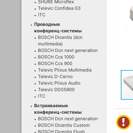
SHURE Microflex
Televic Confidea G3
ITC
Проводные
конференц-системы
BOSCH Dicentis (dcn
multimedia)
BOSCH Dcn next generation
BOSCH Ccs 1000
BOSCH Ccs 900
Televic Plixus Multimedia
Televic D-Cerno
Televic Plixus Audio
Televic DDS5900
ITC
Встраиваемые
конференц-системы
BOSCH Dcn next generation
BOSCH Dicentis Custom
BOSCH Dicentis Flush