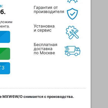
а:
Гарантия от
б.
производителя
дложим
Установка
рента.
и сервис
Бесплатная
доставка
по Москве
ТЗ
re MXW6W/O снимается с производства.