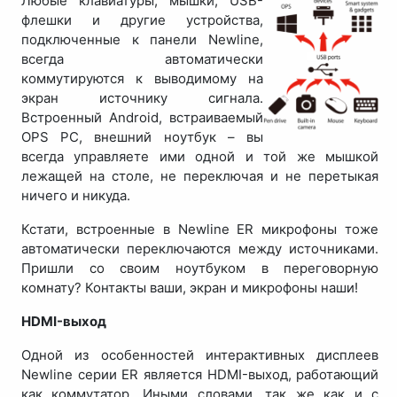
Любые клавиатуры, мышки, USB-
флешки и другие устройства,
подключенные к панели Newline,
всегда автоматически
коммутируются к выводимому на
экран источнику сигнала.
Встроенный Android, встраиваемый
OPS PC, внешний ноутбук – вы
всегда управляете ими одной и той же мышкой
лежащей на столе, не переключая и не перетыкая
ничего и никуда.
Кстати, встроенные в Newline ER микрофоны тоже
автоматически переключаются между источниками.
Пришли со своим ноутбуком в переговорную
комнату? Контакты ваши, экран и микрофоны наши!
HDMI-выход
Одной из особенностей интерактивных дисплеев
Newline серии ER является HDMI-выход, работающий
как коммутатор. Иными словами, так же как и с