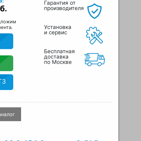
а:
Гарантия от
б.
производителя
дложим
Установка
рента.
и сервис
Бесплатная
доставка
по Москве
ТЗ
аналог