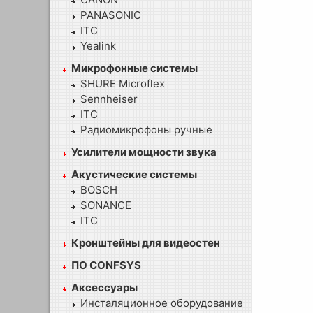
PANASONIC
ITC
Yealink
Микрофонные системы
SHURE Microflex
Sennheiser
ITC
Радиомикрофоны ручные
Усилители мощности звука
Акустические системы
BOSCH
SONANCE
ITC
Кронштейны для видеостен
ПО CONFSYS
Аксессуары
Инсталяционное оборудование