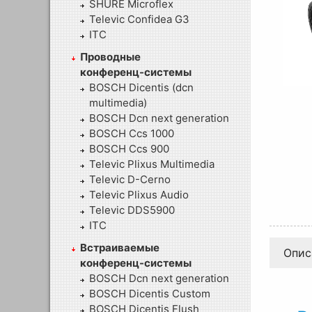
SHURE Microflex
Televic Confidea G3
ITC
Проводные
конференц-системы
BOSCH Dicentis (dcn
multimedia)
BOSCH Dcn next generation
BOSCH Ccs 1000
BOSCH Ccs 900
Televic Plixus Multimedia
Televic D-Cerno
Televic Plixus Audio
Televic DDS5900
ITC
Встраиваемые
Опис
конференц-системы
BOSCH Dcn next generation
BOSCH Dicentis Custom
BOSCH Dicentis Flush