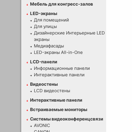
Мебель для конгресс-залов
LED-экраны
Для помещений
Для улицы
Дизайнерские Интерьерные LED
экраны
Медиафасады
LED-экраны All-in-One
LCD-панели
Информационные панели
Интерактивные панели
Видеостены
LCD видеостены
Интерактивные панели
Встраиваемые мониторы
Системы видеоконференцсвязи
AVONIC
CANON