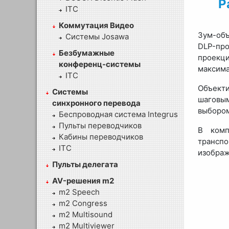
P
ITC
Коммутация Видео
Зум-объ
Системы Josawa
DLP-про
Безбумажные
проекци
конференц-системы
максима
ITC
Объект
Системы
шаговым
синхронного перевода
выбором
Беспроводная система Integrus
Пульты переводчиков
В комп
Кабины переводчиков
трансп
ITC
изображ
Пульты делегата
AV-решения m2
m2 Speech
m2 Congress
m2 Multisound
m2 Multiviewer