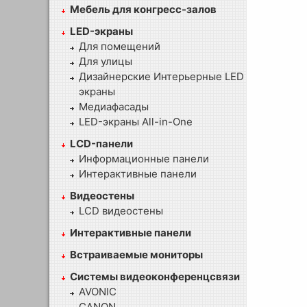
Мебель для конгресс-залов
LED-экраны
Для помещений
Для улицы
Дизайнерские Интерьерные LED
экраны
Медиафасады
LED-экраны All-in-One
LCD-панели
Информационные панели
Интерактивные панели
Видеостены
LCD видеостены
Интерактивные панели
Встраиваемые мониторы
Системы видеоконференцсвязи
AVONIC
CANON