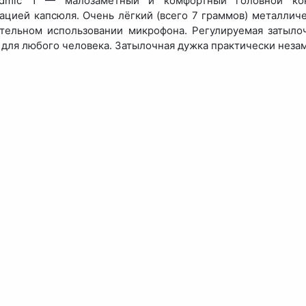
dmic 1 — малозаметный и комфортный головной кон
ацией капсюля. Очень лёгкий (всего 7 граммов) металлич
тельном использовании микрофона. Регулируемая затыло
 для любого человека. Затылочная дужка практически незам