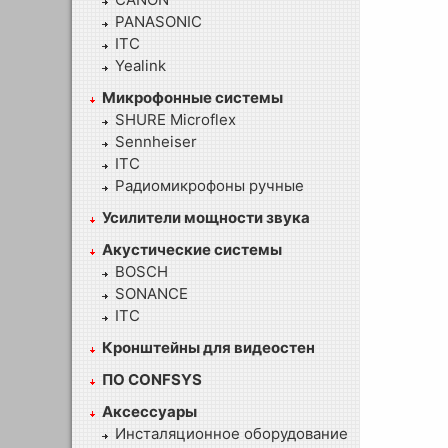
PANASONIC
ITC
Yealink
Микрофонные системы
SHURE Microflex
Sennheiser
ITC
Радиомикрофоны ручные
Усилители мощности звука
Акустические системы
BOSCH
SONANCE
ITC
Кронштейны для видеостен
ПО CONFSYS
Аксессуары
Инсталяционное оборудование