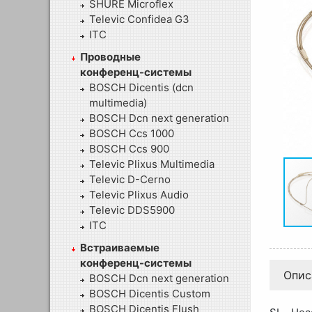
SHURE Microflex
Televic Confidea G3
ITC
Проводные
конференц-системы
BOSCH Dicentis (dcn
multimedia)
BOSCH Dcn next generation
BOSCH Ccs 1000
BOSCH Ccs 900
Televic Plixus Multimedia
Televic D-Cerno
Televic Plixus Audio
Televic DDS5900
ITC
Встраиваемые
конференц-системы
Опис
BOSCH Dcn next generation
BOSCH Dicentis Custom
BOSCH Dicentis Flush