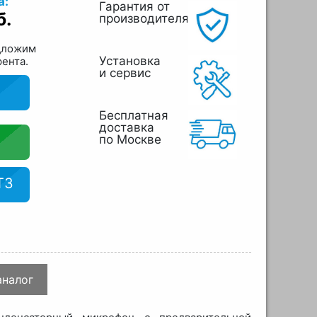
а:
Гарантия от
б.
производителя
дложим
Установка
рента.
и сервис
Бесплатная
доставка
по Москве
ТЗ
аналог