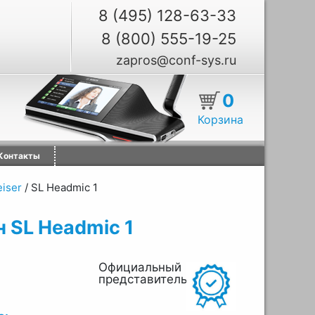
8 (495) 128-63-33
8 (800) 555-19-25
zapros@conf-sys.ru
0
Корзина
Контакты
iser
/
SL Headmic 1
 SL Headmic 1
Официальный
представитель