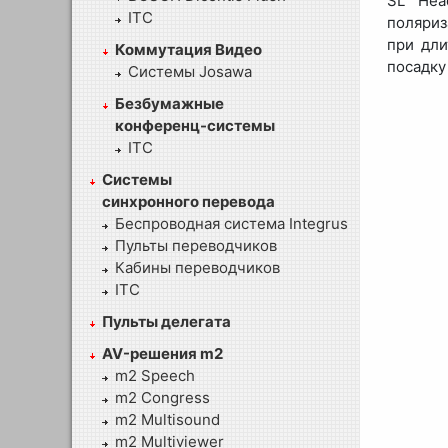
SL Hea
ITC
поляриз
при дли
Коммутация Видео
посадку
Системы Josawa
Безбумажные
конференц-системы
ITC
Системы
синхронного перевода
Беспроводная система Integrus
Пульты переводчиков
Кабины переводчиков
ITC
Пульты делегата
AV-решения m2
m2 Speech
m2 Congress
m2 Multisound
m2 Multiviewer