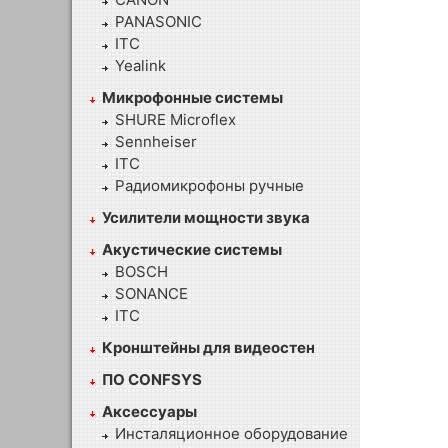
PANASONIC
ITC
Yealink
Микрофонные системы
SHURE Microflex
Sennheiser
ITC
Радиомикрофоны ручные
Усилители мощности звука
Акустические системы
BOSCH
SONANCE
ITC
Кронштейны для видеостен
ПО CONFSYS
Аксессуары
Инсталяционное оборудование