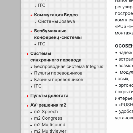
Наполь
ITC
регулир
построе
Коммутация Видео
комплек
Системы Josawa
«PUSH»
Безбумажные
монтажа
конференц-системы
ITC
ОСОБЕ
• надеж
Системы
• встра
синхронного перевода
• возмо
Беспроводная система Integrus
• моду
Пульты переводчиков
новых;
Кабины переводчиков
• эргон
ITC
покрыти
Пульты делегата
интерье
• «PUSH
AV-решения m2
• удобс
m2 Speech
установ
m2 Congress
m2 Multisound
m2 Multiviewer