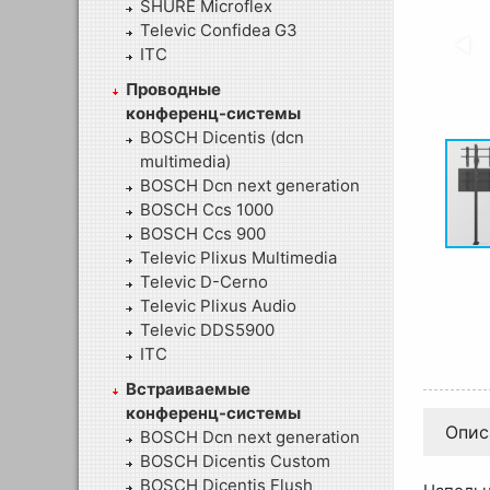
SHURE Microflex
Televic Confidea G3
ITC
Проводные
конференц-системы
BOSCH Dicentis (dcn
multimedia)
BOSCH Dcn next generation
BOSCH Ccs 1000
BOSCH Ccs 900
Televic Plixus Multimedia
Televic D-Cerno
Televic Plixus Audio
Televic DDS5900
ITC
Встраиваемые
конференц-системы
Опис
BOSCH Dcn next generation
BOSCH Dicentis Custom
BOSCH Dicentis Flush