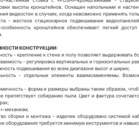
но-настенная стойка с «PUSH»-кронштейнами - стацио
овки высоты кронштейнов. Оснащен напольными и насте
ния видеостен в случаях, когда невозможно применять тол
та - жесткое стационарное подвешивание видеопанелей
-особенность кронштейнов обеспечивает легкий доступ
.
ННОСТИ КОНСТРУКЦИИ:
ность - крепление к стене и полу позволяет выдерживать б
иваемость - регулировка вертикальных и горизонтальных ра
жность подвешивания во всем диапазоне высот и ширин;
льность - отдельные элементы взаимозаменяемы. Возмо
омичность - форма и размеры выбраны таким образом, что
е препятствует собиранию пыли. Цвет и фактура сочетает
рах;
»-механизм;
тво сборки и монтажа - изделие оборудовано системой ка
ки оборудования требуется минимум инструментов и навыко