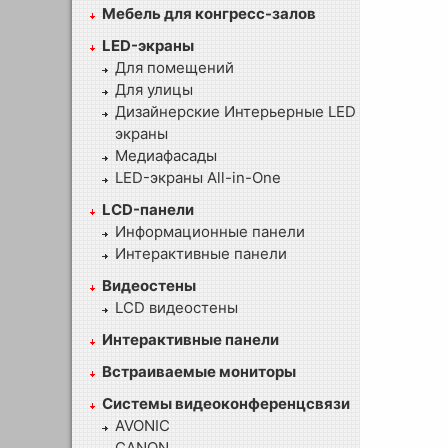
Мебель для конгресс-залов
LED-экраны
Для помещений
Для улицы
Дизайнерские Интерьерные LED
экраны
Медиафасады
LED-экраны All-in-One
LCD-панели
Информационные панели
Интерактивные панели
Видеостены
LCD видеостены
Интерактивные панели
Встраиваемые мониторы
Системы видеоконференцсвязи
AVONIC
CANON