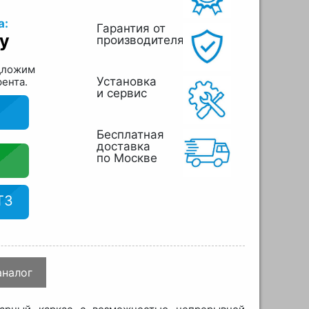
а:
Гарантия от
у
производителя
дложим
Установка
рента.
и сервис
Бесплатная
доставка
по Москве
ТЗ
аналог