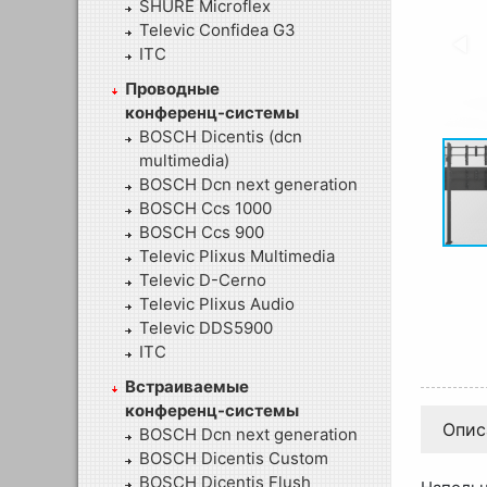
SHURE Microflex
Televic Confidea G3
ITC
Проводные
конференц-системы
BOSCH Dicentis (dcn
multimedia)
BOSCH Dcn next generation
BOSCH Ccs 1000
BOSCH Ccs 900
Televic Plixus Multimedia
Televic D-Cerno
Televic Plixus Audio
Televic DDS5900
ITC
Встраиваемые
конференц-системы
Опис
BOSCH Dcn next generation
BOSCH Dicentis Custom
BOSCH Dicentis Flush