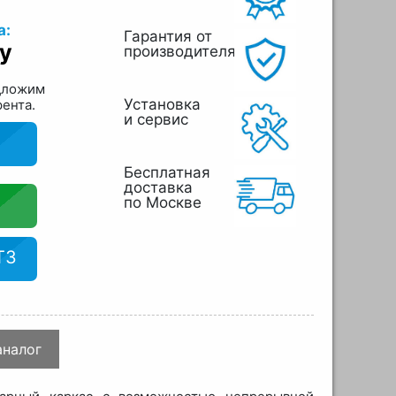
а:
Гарантия от
у
производителя
дложим
Установка
рента.
и сервис
Бесплатная
доставка
по Москве
ТЗ
аналог