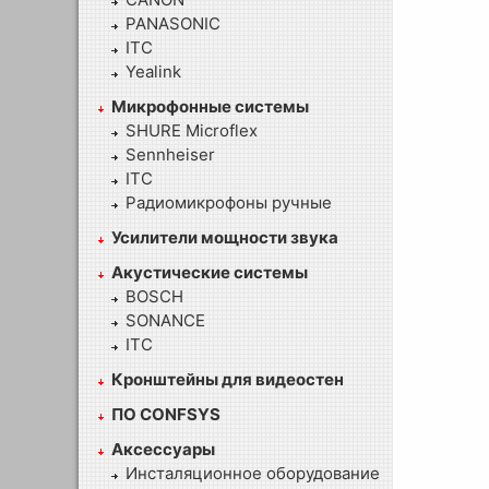
PANASONIC
ITC
Yealink
Микрофонные системы
SHURE Microflex
Sennheiser
ITC
Радиомикрофоны ручные
Усилители мощности звука
Акустические системы
BOSCH
SONANCE
ITC
Кронштейны для видеостен
ПО CONFSYS
Аксессуары
Инсталяционное оборудование