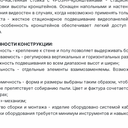
но-настенная стойка с «PUSH»-кронштейнами - стацио
овки высоты кронштейнов. Оснащен напольными и насте
ния видеостен в случаях, когда невозможно применять тол
та - жесткое стационарное подвешивание видеопанелей
-особенность кронштейнов обеспечивает легкий доступ
.
ННОСТИ КОНСТРУКЦИИ:
ность - крепление к стене и полу позволяет выдерживать б
иваемость - регулировка вертикальных и горизонтальных ра
жность подвешивания во всем диапазоне высот и ширин;
льность - отдельные элементы взаимозаменяемы. Возмо
омичность - форма и размеры выбраны таким образом, что
е препятствует собиранию пыли. Цвет и фактура сочетает
рах;
»-механизм;
тво сборки и монтажа - изделие оборудовано системой ка
ки оборудования требуется минимум инструментов и навыко