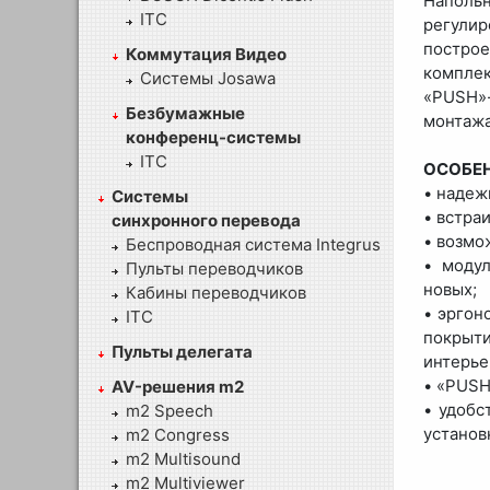
Наполь
ITC
регулир
построе
Коммутация Видео
комплек
Системы Josawa
«PUSH»
Безбумажные
монтажа
конференц-системы
ITC
ОСОБЕ
• надеж
Системы
• встра
синхронного перевода
• возмо
Беспроводная система Integrus
• моду
Пульты переводчиков
новых;
Кабины переводчиков
• эргон
ITC
покрыти
Пульты делегата
интерье
• «PUSH
AV-решения m2
• удобс
m2 Speech
установ
m2 Congress
m2 Multisound
m2 Multiviewer