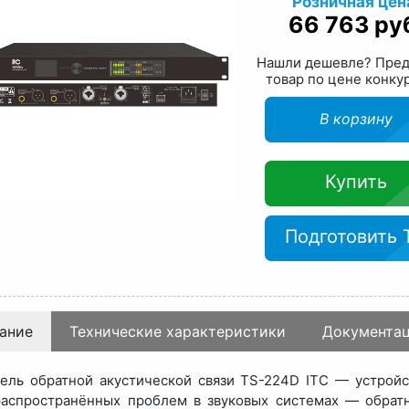
Розничная цен
66 763 ру
Нашли дешевле? Пре
товар по цене конку
В корзину
Купить
Подготовить 
ание
Технические характеристики
Документа
ель обратной акустической связи TS-224D ITC — устройс
аспространённых проблем в звуковых системах — обратн