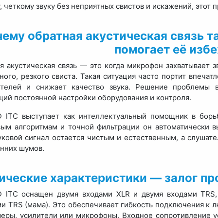
, четкому звуку без неприятных свистов и искажений, этот
ему обратная акустическая связь та
помогает её изб
я акустическая связь — это когда микрофон захватывает з
ного, резкого свиста. Такая ситуация часто портит впечат
ителей и снижает качество звука. Решение проблемы
ий постоянной настройки оборудования и контроля.
 ITC выступает как интеллектуальный помощник в борь
ым алгоритмам и точной фильтрации он автоматически вы
уковой сигнал остается чистым и естественным, а слушат
нних шумов.
ические характеристики — залог пр
 ITC оснащен двумя входами XLR и двумя входами TRS,
и TRS (мама). Это обеспечивает гибкость подключения к 
еры, усилители или микрофоны. Входное сопротивление у