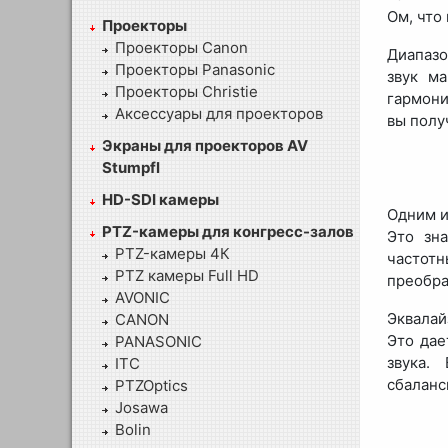
Ом, что
Проекторы
Проекторы Canon
Диапазо
Проекторы Panasonic
звук м
Проекторы Christie
гармони
Аксессуары для проекторов
вы полу
Экраны для проекторов AV
Stumpfl
HD-SDI камеры
Одним и
PTZ-камеры для конгресс-залов
Это зна
PTZ-камеры 4К
частотн
PTZ камеры Full HD
преобра
AVONIC
Эквалай
CANON
Это дае
PANASONIC
звука.
ITC
сбаланс
PTZOptics
Josawa
Bolin