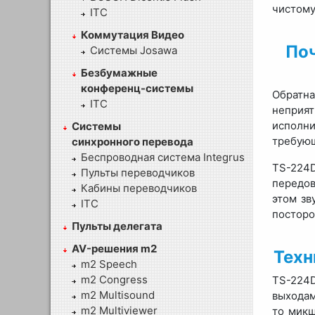
чистому
ITC
Коммутация Видео
Поч
Системы Josawa
Безбумажные
конференц-системы
Обратна
ITC
неприят
исполн
Системы
требующ
синхронного перевода
Беспроводная система Integrus
TS-224D
Пульты переводчиков
передов
Кабины переводчиков
этом зв
ITC
посторо
Пульты делегата
AV-решения m2
Техн
m2 Speech
m2 Congress
TS-224D
m2 Multisound
выходам
m2 Multiviewer
то микш