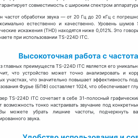
 гарантирует совместимость с широким спектром аппаратур
н частот обработки звука — от 20 Гц до 20 кГц с погрешно
аксимально естественно и качественно. Уровень шумов
ческие искажения (THD) находятся ниже 0,012%. Это говори
чаете при использовании TS-224D ITC.
Высокоточная работа с частот
з главных преимуществ TS-224D ITC является его уникальн
чит, что устройство может точно анализировать и кор
ых участках, что значительно повышает эффективность под
зования Фурье (БПФ) составляет 1024, что обеспечивает глу
зер TS-224D ITC сочетает в себе 31-полосный графически
т возможность тонко настраивать звучание под конкретны
 Вы можете убрать лишние частоты, подчеркнуть в
ированного звука.
Удобство использования и со