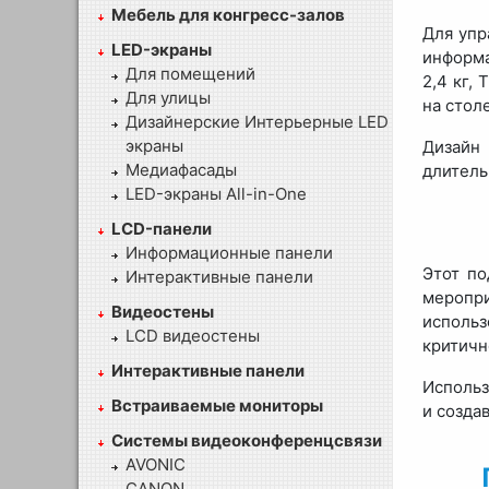
Мебель для конгресс-залов
Для упр
LED-экраны
информа
Для помещений
2,4 кг,
Для улицы
на стол
Дизайнерские Интерьерные LED
экраны
Дизайн
Медиафасады
длитель
LED-экраны All-in-One
LCD-панели
Информационные панели
Этот по
Интерактивные панели
меропри
Видеостены
использ
LCD видеостены
критичн
Интерактивные панели
Использ
Встраиваемые мониторы
и созда
Системы видеоконференцсвязи
AVONIC
CANON