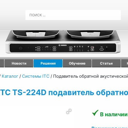
Новости
Решения
Обучение
Статьи
/
Каталог
/
Системы ITC
/
Подавитель обратной акустическо
ITC TS-224D подавитель обратно
В наличии