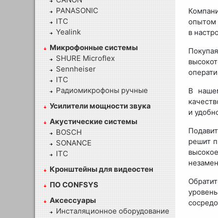
PANASONIC
Компани
ITC
опытом 
Yealink
в настр
Микрофонные системы
Покупа
SHURE Microflex
высоко
Sennheiser
операти
ITC
Радиомикрофоны ручные
В наше
качеств
Усилители мощности звука
и удобн
Акустические системы
Подавит
BOSCH
решит п
SONANCE
высоко
ITC
незамен
Кронштейны для видеостен
Обратит
ПО CONFSYS
уровен
Аксессуары
сосредо
Инсталяционное оборудование