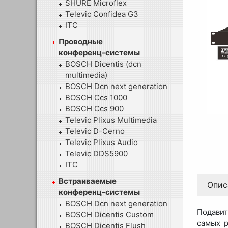
SHURE Microflex
Televic Confidea G3
ITC
Проводные
конференц-системы
BOSCH Dicentis (dcn
multimedia)
BOSCH Dcn next generation
BOSCH Ccs 1000
BOSCH Ccs 900
Televic Plixus Multimedia
Televic D-Cerno
Televic Plixus Audio
Televic DDS5900
ITC
Встраиваемые
Опис
конференц-системы
BOSCH Dcn next generation
Подавит
BOSCH Dicentis Custom
самых р
BOSCH Dicentis Flush