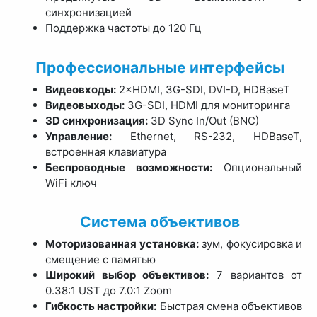
синхронизацией
Поддержка частоты до 120 Гц
Профессиональные интерфейсы
Видеовходы:
2×HDMI, 3G-SDI, DVI-D, HDBaseT
Видеовыходы:
3G-SDI, HDMI для мониторинга
3D синхронизация:
3D Sync In/Out (BNC)
Управление:
Ethernet, RS-232, HDBaseT,
встроенная клавиатура
Беспроводные возможности:
Опциональный
WiFi ключ
Система объективов
Моторизованная установка:
зум, фокусировка и
смещение с памятью
Широкий выбор объективов:
7 вариантов от
0.38:1 UST до 7.0:1 Zoom
Гибкость настройки:
Быстрая смена объективов