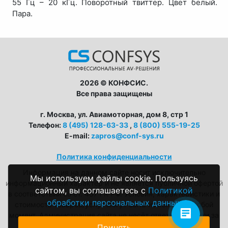
55 Гц – 20 кГц. Поворотный твиттер. Цвет белый.
Пара.
2026 © КОНФСИС.
Все права защищены
г. Москва, ул. Авиамоторная, дом 8, стр 1
Телефон:
8 (495) 128-63-33
,
8 (800) 555-19-25
E-mail:
zapros@conf-sys.ru
Политика конфиденциальности
Информация на данном сайте носит исключительно
Мы используем файлы cookie. Пользуясь
информационный характер и не является публичной офертой
сайтом, вы соглашаетесь с
Политикой
в соответствии со ст. 437 ГК РФ. Условия, характеристики и
обработки персональных данных
стоимость товаров/услуг могут быть изменены в любой
момент. Администрация сайта не несёт ответственности за
возможные неточности в описаниях.
Принять