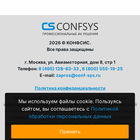
2026 © КОНФСИС.
Все права защищены
г. Москва, ул. Авиамоторная, дом 8, стр 1
Телефон:
8 (495) 128-63-33
,
8 (800) 555-19-25
E-mail:
zapros@conf-sys.ru
Политика конфиденциальности
Информация на данном сайте носит исключительно
Мы используем файлы cookie. Пользуясь
информационный характер и не является публичной офертой
сайтом, вы соглашаетесь с
Политикой
в соответствии со ст. 437 ГК РФ. Условия, характеристики и
обработки персональных данных
стоимость товаров/услуг могут быть изменены в любой
момент. Администрация сайта не несёт ответственности за
возможные неточности в описаниях.
Принять