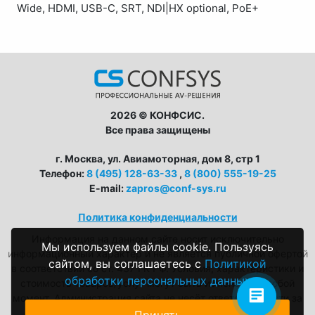
Wide, HDMI, USB-C, SRT, NDI|HX optional, PoE+
2026 © КОНФСИС.
Все права защищены
г. Москва, ул. Авиамоторная, дом 8, стр 1
Телефон:
8 (495) 128-63-33
,
8 (800) 555-19-25
E-mail:
zapros@conf-sys.ru
Политика конфиденциальности
Информация на данном сайте носит исключительно
Мы используем файлы cookie. Пользуясь
информационный характер и не является публичной офертой
сайтом, вы соглашаетесь с
Политикой
в соответствии со ст. 437 ГК РФ. Условия, характеристики и
обработки персональных данных
стоимость товаров/услуг могут быть изменены в любой
момент. Администрация сайта не несёт ответственности за
возможные неточности в описаниях.