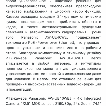
собой универсальное и надежное решение для
видеоконференцсвязи, обеспечивая превосходное
качество изображения и широкий набор функций.
Камера оснащена мощным 24-кратным оптическим
зумом, позволяющим легко приближать объекты в
кадре, а также интеллектуальными функциями
слежения и автоматического кадрирования. Кроме
того, Panasonic AW-UE40WEJ поддерживает
технологию PoE (Power over Ethernet), что упрощает
процесс установки и экономит место на рабочем
столе. Благодаря компактному и стильному дизайну
PTZ-камера Panasonic AW-UE40WEJ легко
вписывается в любой интерьер, а интуитивно
понятное экранное меню и пульт дистанционного
управления делают ее простой в использовании даже
для новичков. В целом, это отличное решение для
проведения высококачественных видеоконференций
и презентаций.
PTZ-камера Panasonic AW-UE40WEJ - 4K Integrated
Camera, 1/2.5" MOS sensor, 2160/30p, 24x Zoom, 74.1°